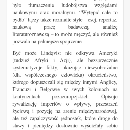
było tłumaczenie ludobójstwa względami
naukowymi oraz moralnymi. “Wytępić całe to
bydło” łączy także rozmaite style – esej, reportaż,
naukową pracę badawczą, analizę
literaturoznawczą – to może męczyć, ale również
pozwala na pełniejsze spojrzenie.
Być może Lindqvist nie odkrywa Ameryki
(tudzież Afryki i Azji), ale bezsprzecznie
systematyzuje fakty, ukazując niewyobrażalne
(dla współczesnego człowieka) okrucieństwo,
którego dopuszczali się między innymi Anglicy,
Francuzi i Belgowie w swych koloniach na
kontynentach pozaeuropejskich. Opisuje
rywalizację imperiów o wpływy, przestrzeń
życiową i pozycję na arenie międzynarodowej,
ale też zapalczywość jednostek, które drogę do
sławy i pieniędzy dosłownie wyściełały sobie