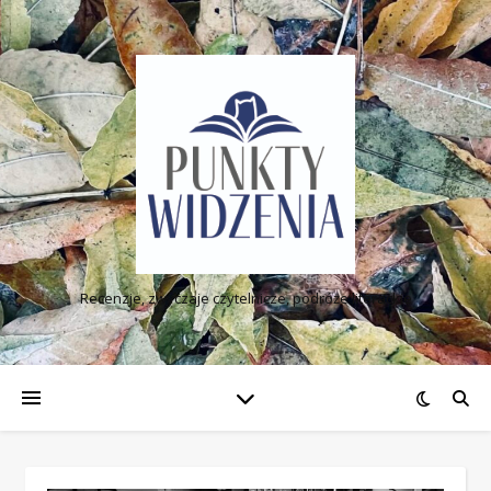
Casino mediterraneo.
Eurovikingcasino Casino Bonus Bez Depozytu 2025
: La mayoría
de los juegos de casino en vivo que encontrarás en Betfred son
suministrados por Playtech.
Automaty Do Gry Wizard Games Z Darmowymi Spinami
- The
Dark Knight es una tragamonedas atmosférica basada en la
película del mismo nombre lanzada en 2024.
Ile Płacą Za 5 W Keno
: Desea depositar, retirar y administrar su
dinero con un proveedor de billetera electrónica seguro y
conocido.
Recenzje, zwyczaje czytelnicze, podróże literackie
Lotería online.
Ostatnie Wyniki Losowania Keno
Siempre puede renunciar a su bono de casino, pero no lo
recomendamos.
Eagle Casino Casino Bonus Bez Depozytu 2025