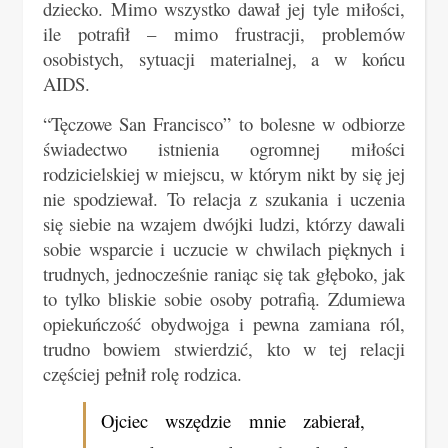
dziecko. Mimo wszystko dawał jej tyle miłości,
ile potrafił – mimo frustracji, problemów
osobistych, sytuacji materialnej, a w końcu
AIDS.
“Tęczowe San Francisco” to bolesne w odbiorze
świadectwo istnienia ogromnej miłości
rodzicielskiej w miejscu, w którym nikt by się jej
nie spodziewał. To relacja z szukania i uczenia
się siebie na wzajem dwójki ludzi, którzy dawali
sobie wsparcie i uczucie w chwilach pięknych i
trudnych, jednocześnie raniąc się tak głęboko, jak
to tylko bliskie sobie osoby potrafią. Zdumiewa
opiekuńczość obydwojga i pewna zamiana ról,
trudno bowiem stwierdzić, kto w tej relacji
częściej pełnił rolę rodzica.
Ojciec wszędzie mnie zabierał,