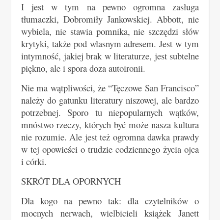
I jest w tym na pewno ogromna zasługa
tłumaczki, Dobromiły Jankowskiej. Abbott, nie
wybiela, nie stawia pomnika, nie szczędzi słów
krytyki, także pod własnym adresem. Jest w tym
intymność, jakiej brak w literaturze, jest subtelne
piękno, ale i spora doza autoironii.
Nie ma wątpliwości, że “Tęczowe San Francisco”
należy do gatunku literatury niszowej, ale bardzo
potrzebnej. Sporo tu niepopularnych wątków,
mnóstwo rzeczy, których być może nasza kultura
nie rozumie. Ale jest też ogromna dawka prawdy
w tej opowieści o trudzie codziennego życia ojca
i córki.
SKRÓT DLA OPORNYCH
Dla kogo na pewno tak: dla czytelników o
mocnych nerwach, wielbicieli książek Janett