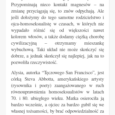
Przypominają nieco kontakt magnesów – na
zmianę przyciągają się, to znów odpychają. Ale
jeśli dołożymy do tego samotne rodzicielstwo i
ojca-homoseksualistę w czasach, w których nie
wypadało różnić się od większości nawet
kolorem włosów, a także dodamy ciężką chorobę
cywilizacyjną – otrzymamy mieszankę
wybuchową. Taki układ nie może skończyć się
dobrze, a jednak skończył się najlepiej, jak na to
pozwoliła rzeczywistość.
Alysia, autorka “Tęczowego San Francisco”, jest
córką Steva Abbotta, amerykańskiego artysty
(rysownika i poety) zaangażowanego w ruch
równouprawnienia homoseksualistów w latach
70. i 80. ubiegłego wieku. Matka osierociła ją
bardzo wcześnie, a ojciec za bardzo gubił się we
własnej tożsamości, by brać odpowiedzialność za