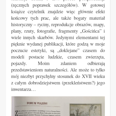
(ręcznych poprawek szczegółów). W gotowej
książce czytelnik znajdzie więc głównie efekt
końcowy tych prac, ale także bogaty materiał
historyczny – ryciny, reprodukcje obrazów, mapy,
plany, rzuty, fotografie, fragmenty „Gościńca” i
wiele innych skarbów. Jedynymi elementami tej
pięknie wydanej publikacji, które godzą w moje
poczucie estetyki, są „doklejane” czasem do
modeli postacie ludzkie, czasem zwierzęta,
pojazdy. Moim zdaniem odbierają
przedstawieniom naturalności. Ale może to tylko
mój niezbyt przychylny stosunek do XVII wieku
z całym dobrodziejstwem (przekleństwem?) jego
inwentarza…