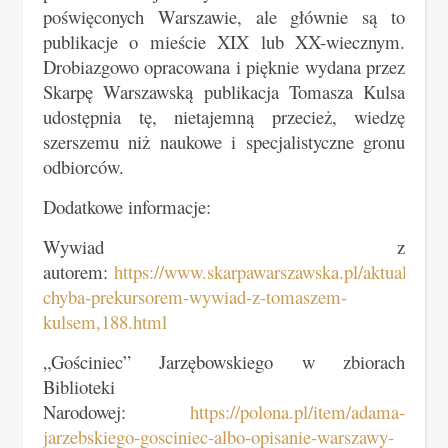
poświęconych Warszawie, ale głównie są to
publikacje o mieście XIX lub XX-wiecznym.
Drobiazgowo opracowana i pięknie wydana przez
Skarpę Warszawską publikacja Tomasza Kulsa
udostępnia tę, nietajemną przecież, wiedzę
szerszemu niż naukowe i specjalistyczne gronu
odbiorców.
Dodatkowe informacje:
Wywiad z
autorem:
https://www.skarpawarszawska.pl/aktualnosci
chyba-prekursorem-wywiad-z-tomaszem-
kulsem,188.html
„Gościniec” Jarzębowskiego w zbiorach
Biblioteki
Narodowej:
https://polona.pl/item/adama-
jarzebskiego-gosciniec-albo-opisanie-warszawy-