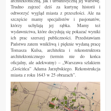
architektoniczną, jak i urbanistyczną jej warstwę.
Trudno zajrzeć dziś za kurtynę historii i
odtworzyć wygląd miasta z przeszłości. Ale na
szczęście mamy specjalistów i pasjonatów,
którzy uchylają jej rąbka. Mamy też
wydawnictwa, które decydują się pokazać wyniki
ich prac szerszej publiczności. Przedstawiam
Państwu zatem wnikliwą i pięknie wydaną pracę
Tomasza Kulsa, architekta i rekonstruktora
architektonicznego (termin nie do końca
oficjalny, ale adekwatny) – „Warszawa szlakiem
„Gościńca” Adama Jarzębskiego. Rekonstrukcja
miasta z roku 1643 w 25 obrazach”.