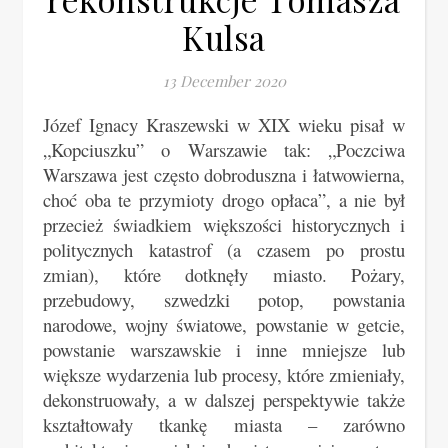
Kulsa
13 December 2020
Józef Ignacy Kraszewski w XIX wieku pisał w
„Kopciuszku” o Warszawie tak: „Poczciwa
Warszawa jest często dobroduszna i łatwowierna,
choć oba te przymioty drogo opłaca”, a nie był
przecież świadkiem większości historycznych i
politycznych katastrof (a czasem po prostu
zmian), które dotknęły miasto. Pożary,
przebudowy, szwedzki potop, powstania
narodowe, wojny światowe, powstanie w getcie,
powstanie warszawskie i inne mniejsze lub
większe wydarzenia lub procesy, które zmieniały,
dekonstruowały, a w dalszej perspektywie także
kształtowały tkankę miasta – zarówno