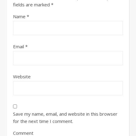
fields are marked
*
Name
*
Email
*
Website
Save my name, email, and website in this browser
for the next time I comment.
Comment