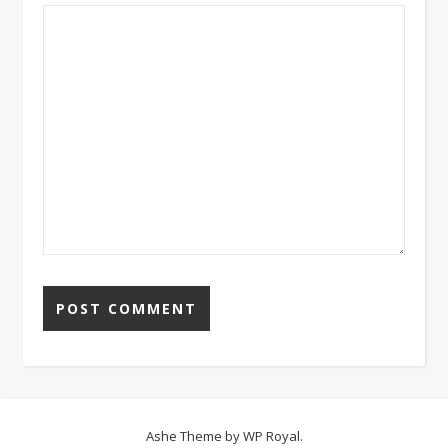
Ashe Theme by
WP Royal
.