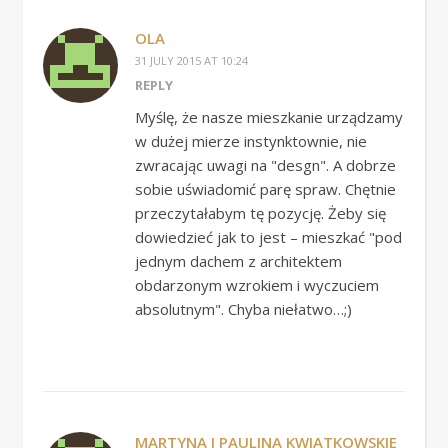
OLA
31 JULY 2015 AT 10:24
REPLY
Myślę, że nasze mieszkanie urządzamy
w dużej mierze instynktownie, nie
zwracając uwagi na "desgn". A dobrze
sobie uświadomić parę spraw. Chętnie
przeczytałabym tę pozycję. Żeby się
dowiedzieć jak to jest – mieszkać "pod
jednym dachem z architektem
obdarzonym wzrokiem i wyczuciem
absolutnym". Chyba niełatwo…;)
MARTYNA I PAULINA KWIATKOWSKIE