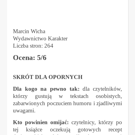
Marcin Wicha
Wydawnictwo Karakter
Liczba stron: 264
Ocena: 5/6
SKRÓT DLA OPORNYCH
Dla kogo na pewno tak:
dla czytelników,
którzy gustują w tekstach osobistych,
zabarwionych poczuciem humoru i zjadliwymi
uwagami.
Kto powinien omijać:
czytelnicy, którzy po
tej książce oczekują gotowych recept