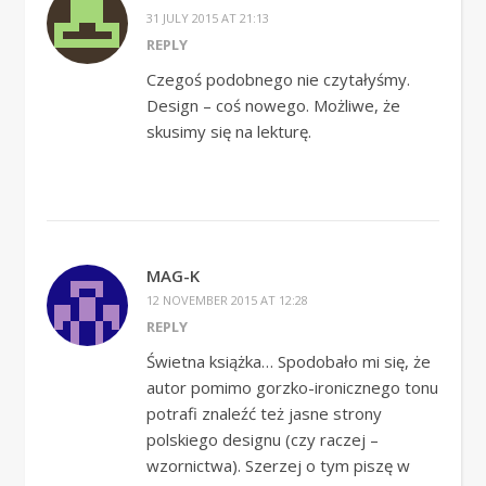
31 JULY 2015 AT 21:13
REPLY
Czegoś podobnego nie czytałyśmy.
Design – coś nowego. Możliwe, że
skusimy się na lekturę.
MAG-K
12 NOVEMBER 2015 AT 12:28
REPLY
Świetna książka… Spodobało mi się, że
autor pomimo gorzko-ironicznego tonu
potrafi znaleźć też jasne strony
polskiego designu (czy raczej –
wzornictwa). Szerzej o tym piszę w