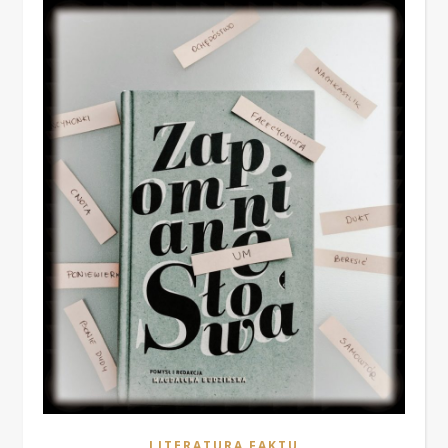
W Eurojackpot
Los mejores artistas ganarán una parte del premio
acumulado que Caesars ofrece.
Automaty Do Gier Online Darmowe
Como un nuevo complejo de casino, Sahara ya está
luchando por ponerse en marcha y la revelación de las
tarifas probablemente verá al nuevo complejo retirarse.
Si te encantó la tragamonedas Dazzle me original, no
puedes perderte su emocionante secuela, la
tragamonedas Dazzle Me Megaways.
Dados alemanes.
Automaty Darmowe Spiny Przy Rejestracji 2025
Debo admitir que la incapacidad de obtener el estatus VIP me
molestó, ya que planeaba jugar en ZevCasino por un tiempo.
Zigzagsport Casino Casino Bonus Bez Depozytu 2025
El lanzamiento de un juego automático está al lado.
Darmowe Spiny Energoonz Bez Depozytu
LITERATURA FAKTU