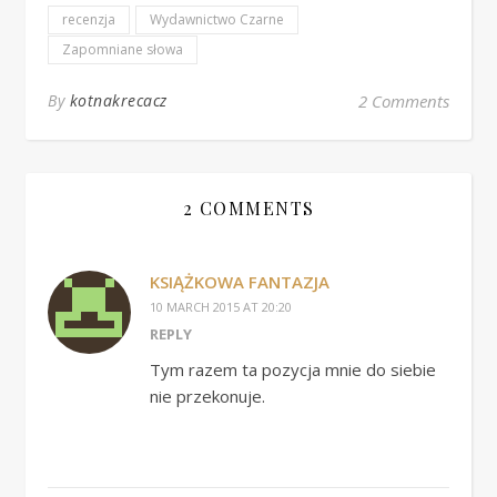
recenzja
Wydawnictwo Czarne
Zapomniane słowa
By
kotnakrecacz
2 Comments
2 COMMENTS
KSIĄŻKOWA FANTAZJA
10 MARCH 2015 AT 20:20
REPLY
Tym razem ta pozycja mnie do siebie
nie przekonuje.