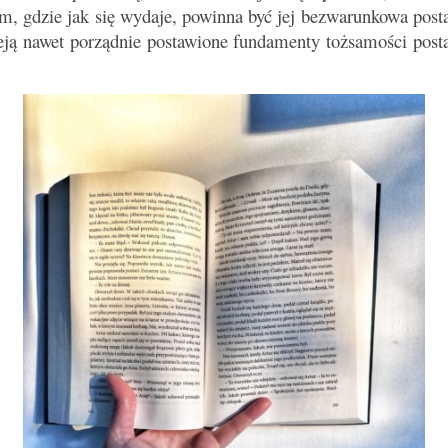
m, gdzie jak się wydaje, powinna być jej bezwarunkowa postać
ieją nawet porządnie postawione fundamenty tożsamości posta