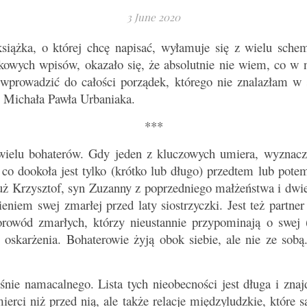
3 June 2020
 książka, o której chcę napisać, wyłamuje się z wielu sch
owych wpisów, okazało się, że absolutnie nie wiem, co w 
i wprowadzić do całości porządek, którego nie znalazłam 
i” Michała Pawła Urbaniaka.
***
wielu bohaterów. Gdy jeden z kluczowych umiera, wyznacza 
 dookoła jest tylko (krótko lub długo) przedtem lub pote
 już Krzysztof, syn Zuzanny z poprzedniego małżeństwa i dw
eniem swej zmarłej przed laty siostrzyczki. Jest też partner
orowód zmarłych, którzy nieustannie przypominają o swej 
e oskarżenia.
Bohaterowie żyją obok siebie, ale nie ze sobą
ie namacalnego. Lista tych nieobecności jest długa i znajd
ierci niż przed nią, ale także relacje międzyludzkie, które