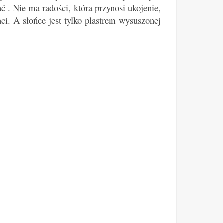
 . Nie ma radości, która przynosi ukojenie,
ci. A słońce jest tylko plastrem wysuszonej