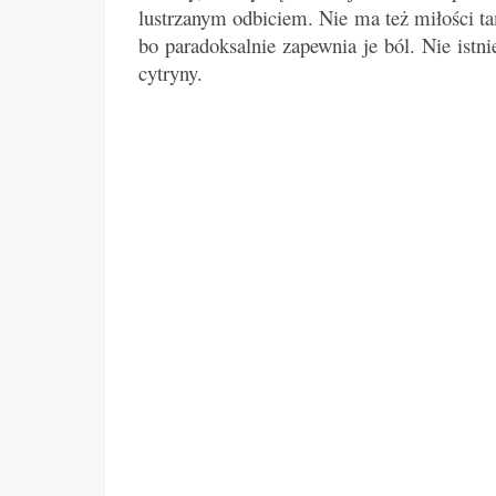
lustrzanym odbiciem. Nie ma też miłości ta
bo paradoksalnie zapewnia je ból. Nie istn
cytryny.