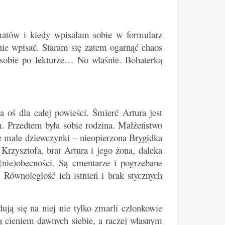
ematów i kiedy wpisałam sobie w formularz
nie wpisać. Staram się zatem ogarnąć chaos
w sobie po lekturze… No właśnie. Bohaterką
oś dla całej powieści. Śmierć Artura jest
m. Przedtem była sobie rodzina. Małżeństwo
ie małe dziewczynki – nieopierzona Brygidka
 Krzysztofa, brat Artura i jego żona, daleka
(nie)obecności. Są cmentarze i pogrzebane
. Równoległość ich istnień i brak stycznych
ują się na niej nie tylko zmarli członkowie
 są cieniem dawnych siebie, a raczej własnym