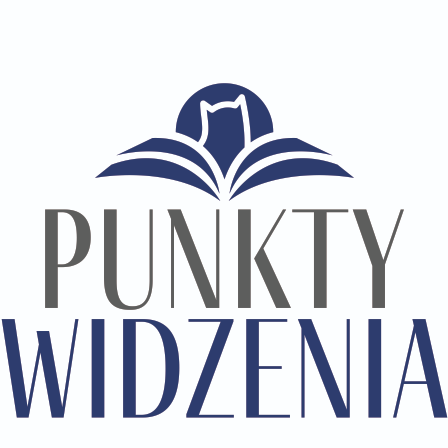
los menores en Las Vegas para que sus padres puedan pasar su t
es de ritmo rápido ni el Muzak suave son el sonido de elección.
llave, pasarás a la bonificación princesa.
uleta – además, estas variantes de cartas de tragamonedas famo
rand Mondial, que está codificada con SSL128, solo se requiere 
, uno debe apostar de manera inteligente.