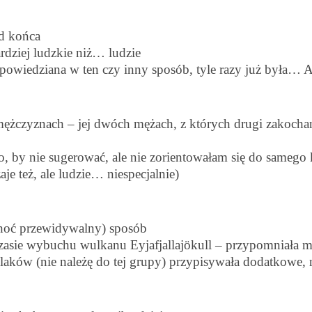
od końca
rdziej ludzkie niż… ludzie
 opowiedziana w ten czy inny sposób, tyle razy już była… A
mężczyznach – jej dwóch mężach, z których drugi zakocha
, by nie sugerować, ale nie zorientowałam się do samego 
je też, ale ludzie… niespecjalnie)
choć przewidywalny) sposób
czasie wybuchu wulkanu Eyjafjallajökull – przypomniała 
laków (nie należę do tej grupy) przypisywała dodatkowe, 