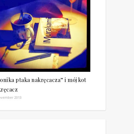
onika ptaka nakręcacza” i mój kot
kręcacz
ovember 2013