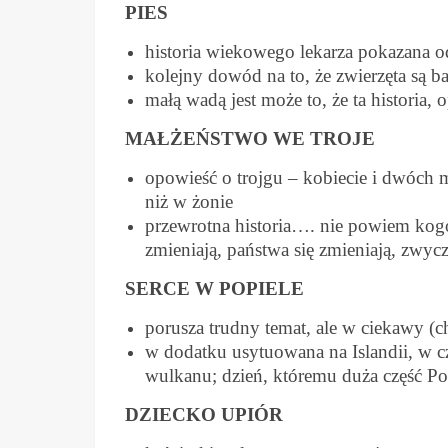
PIES
historia wiekowego lekarza pokazana 
kolejny dowód na to, że zwierzęta są ba
małą wadą jest może to, że ta historia,
MAŁŻEŃSTWO WE TROJE
opowieść o trojgu – kobiecie i dwóch 
niż w żonie
przewrotna historia…. nie powiem kogo
zmieniają, państwa się zmieniają, zwycza
SERCE W POPIELE
porusza trudny temat, ale w ciekawy (
w dodatku usytuowana na Islandii, w 
wulkanu; dzień, któremu duża część Po
DZIECKO UPIÓR