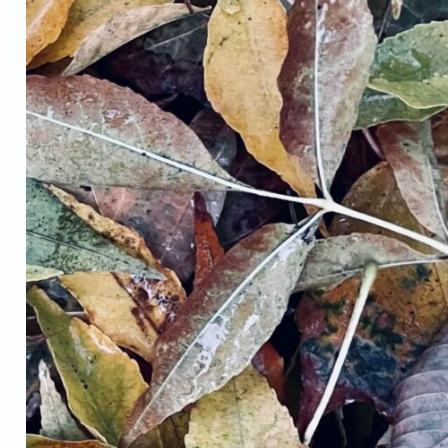
iempo jugando a los juegos.
sas se conectan a botes progresivos, lo cual es raro para este
Firefox, Chrome, Safari o cualquier otro navegador HTML5.