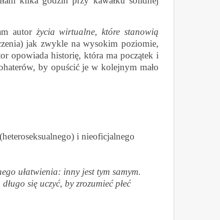
dziłam kilka godzin przy kawałku solidnej
sam autor
życia wirtualne, które stanowią
maczenia) jak zwykle na wysokim poziomie,
tor opowiada historię, która ma początek i
ohaterów, by opuścić je w kolejnym mało
heteroseksualnego) i nieoficjalnego
lnego ułatwienia: inny jest tym samym.
 długo się uczyć, by zrozumieć płeć