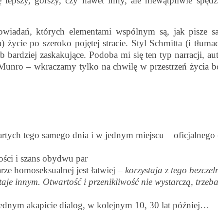
ię lepszy, gorszy, czy nawet inny, ale niewątpliwie spę
powiadań, których elementami wspólnym są, jak pisze 
a) życie po szeroko pojętej stracie. Styl Schmitta (i tłu
b bardziej zaskakujące. Podoba mi się ten typ narracji, au
Munro – wkraczamy tylko na chwilę w przestrzeń życia b
tych tego samego dnia i w jednym miejscu – oficjalnego (
ości i szans obydwu par
arze homoseksualnej jest łatwiej –
korzystaja z tego bezcze
je innym. Otwartość i przenikliwość nie wystarczą, trzeba
ednym akapicie dialog, w kolejnym 10, 30 lat później…