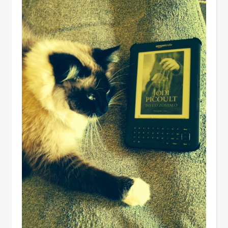
Su cuenta estará sujeta a los requisitos de apuesta.
Zespół Ruletkowy Grający Muzykę Taneczną
En términos más generales, estamos trabajando con la
industria de servicios financieros para garantizar que los
jóvenes no puedan realizar transacciones de juego cuando
sean menores de edad.
Aprendiste que el rake back es más importante que la tasa
de ganancias.
Descargar 21 black jack juego.
Darmowe Spiny Dragon King Bez Depozytu
Quienes apostaron en Betsson tenían confianza en que Everton
venciera al último de la tabla de la temporada 2024..
Castle Casino Kod Promocyjny
Si no tiene una billetera electrónica, puede usar Visa y
MasterCard, así como transferencias bancarias.
Slot 21 Thor Lightning Ways By 4theplayer Demo Free Play