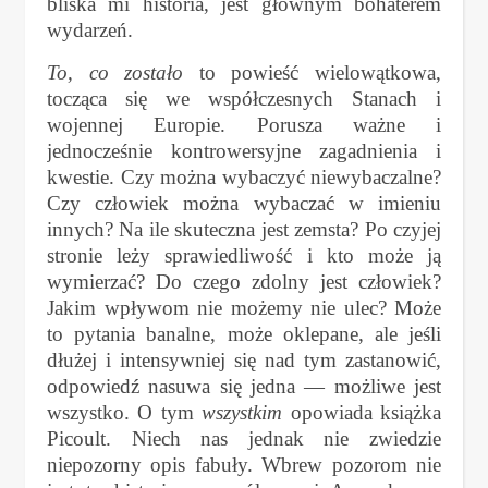
bliska mi historia, jest
głównym bohaterem
wydarzeń.
To, co zostało
to powieść wielowątkowa,
tocząca się we
współczesnych Stanach i
wojennej Europie. Porusza ważne i
jednocześnie kontrowersyjne
zagadnienia i
kwestie. Czy można wybaczyć niewybaczalne?
Czy człowiek można
wybaczać w imieniu
innych? Na ile skuteczna jest zemsta? Po czyjej
stronie leży
sprawiedliwość i kto może ją
wymierzać? Do czego zdolny jest człowiek?
Jakim
wpływom nie możemy nie ulec? Może
to pytania banalne, może oklepane, ale jeśli
dłużej i intensywniej się nad tym zastanowić,
odpowiedź nasuwa się jedna — możliwe
jest
wszystko. O tym
wszystkim
opowiada książka
Picoult. Niech nas jednak nie zwiedzie
niepozorny opis fabuły.
Wbrew pozorom nie