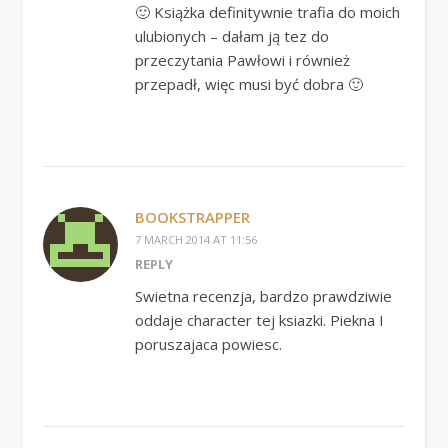
🙂 Książka definitywnie trafia do moich
ulubionych – dałam ją tez do
przeczytania Pawłowi i również
przepadł, więc musi być dobra 🙂
BOOKSTRAPPER
7 MARCH 2014 AT 11:56
REPLY
Swietna recenzja, bardzo prawdziwie
oddaje character tej ksiazki. Piekna I
poruszajaca powiesc.