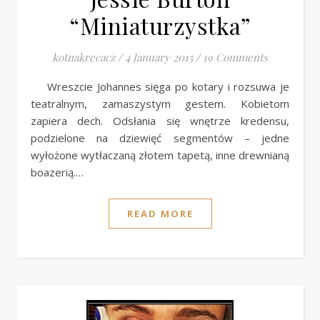
“Miniaturzystka”
kotnakrecacz
/
4 January 2015
/
19 Comments
Wreszcie Johannes sięga po kotary i rozsuwa je
teatralnym, zamaszystym gestem. Kobietom
zapiera dech. Odsłania się wnętrze kredensu,
podzielone na dziewięć segmentów – jedne
wyłożone wytłaczaną złotem tapetą, inne drewnianą
boazerią.…
READ MORE