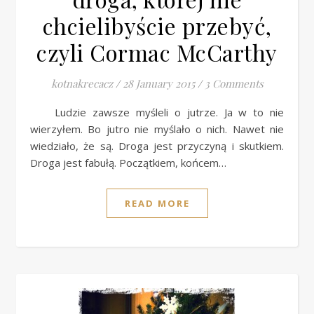
chcielibyście przebyć,
czyli Cormac McCarthy
kotnakrecacz
/
28 January 2015
/
3 Comments
Ludzie zawsze myśleli o jutrze. Ja w to nie
wierzyłem. Bo jutro nie myślało o nich. Nawet nie
wiedziało, że są. Droga jest przyczyną i skutkiem.
Droga jest fabułą. Początkiem, końcem…
READ MORE