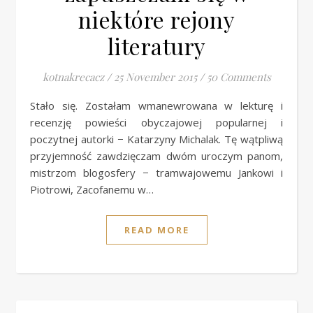
niektóre rejony
literatury
kotnakrecacz
/
25 November 2015
/
50 Comments
Stało się. Zostałam wmanewrowana w lekturę i
recenzję powieści obyczajowej popularnej i
poczytnej autorki − Katarzyny Michalak. Tę wątpliwą
przyjemność zawdzięczam dwóm uroczym panom,
mistrzom blogosfery − tramwajowemu Jankowi i
Piotrowi, Zacofanemu w…
READ MORE