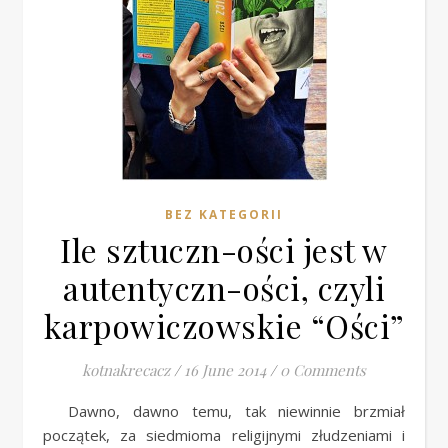
BEZ KATEGORII
Ile sztuczn-ości jest w
autentyczn-ości, czyli
karpowiczowskie “Ości”
kotnakrecacz
/
16 June 2014
/
0 Comments
Dawno, dawno temu, tak niewinnie brzmiał
początek, za siedmioma religijnymi złudzeniami i