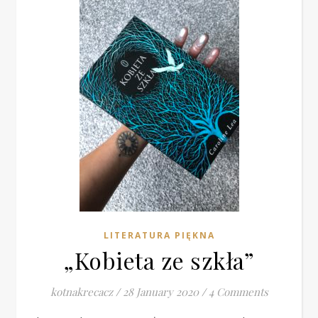
LITERATURA PIĘKNA
„Kobieta ze szkła”
kotnakrecacz
/
28 January 2020
/
4 Comments