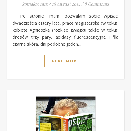
kotnakrecacz
/
18 August 2014
/
8 Comments
Po stronie “mam” pozwalam sobie wpisać:
dwadzieścia cztery lata, pracę magisterską (w toku),
kobietę Agnieszkę (rozkład związku także w toku),
dresów trzy pary, adidasy fluorescencyjne i fila
czarna skóra, dni podobne jeden…
READ MORE