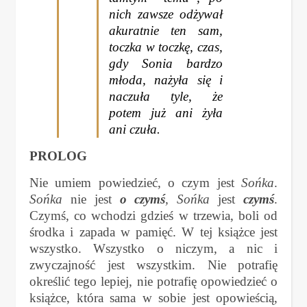
nich zawsze odżywał
akuratnie ten sam,
toczka w toczkę, czas,
gdy Sonia bardzo
młoda, nażyła się i
naczuła tyle, że
potem już ani żyła
ani czuła.
PROLOG
Nie umiem powiedzieć, o czym jest
Sońka
.
Sońka
nie jest
o czymś
, Sońka
jest
czymś
.
Czymś, co wchodzi gdzieś w trzewia, boli od
środka i zapada w pamięć. W tej książce jest
wszystko. Wszystko o niczym, a nic i
zwyczajność jest wszystkim. Nie potrafię
określić tego lepiej, nie potrafię opowiedzieć o
książce, która sama w sobie jest opowieścią,