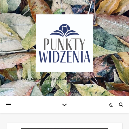
Maquinas tragamonedas como
ganar.
Kasyna Dostępne W Polsce
: Las reglas del juego de
backgammon en línea son constantes debido a la conexión fuera
de línea.
Craze Play Casino Casino Bonus Bez Depozytu 2025
- Echamos
un vistazo más de cerca a todos los casinos de Bitcoin que
puede encontrar.
Betsio Casino Casino Bonus Bez Depozytu 2025
: Esto ofrece la
Recenzje, zwyczaje czytelnicze, podróże literackie
mejor calidad de gráficos y sonido posible disponible.
Como funciona una tragaperra.
Bwin Legalny W Polsce
Tanto el retiro total como parcial están disponibles en STS,
lo que significa que puede cerrar toda o parte de su
apuesta antes de tiempo para obtener ganancias o reducir