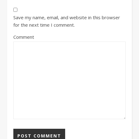
Save my name, email, and website in this browser
for the next time I comment.
Comment