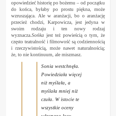
opowiedzieć historię po bożemu – od początku
do końca, byłaby po prostu piękna, może
wzruszająca. Ale w aranżacji, bo o aranżację
przecież chodzi, Karpowicza, jest jedyna w
swoim rodzaju i ten nowy rodzaj
wyznacza.
Sońka
jest też powieścią o tym, że
często teatralność i filmowość są codziennością
i rzeczywistością, może nawet naturalnością;
że, to nie kontinuum, ale miszmasz.
Sonia westchnęła.
Powiedziała więcej
niż myślała, a
myślała mniej niż
czuła. W istocie te
wszystkie oceny
własnego losu