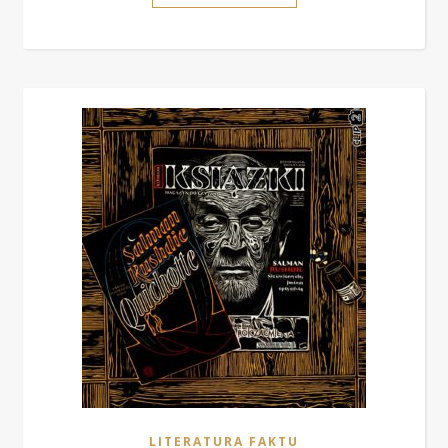
LITERATURA FAKTU