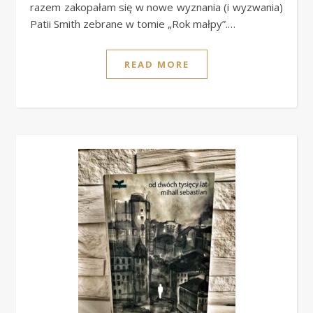
razem zakopałam się w nowe wyznania (i wyzwania)
Patii Smith zebrane w tomie „Rok małpy”.…
READ MORE