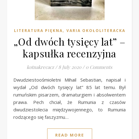
,
LITERATURA PIĘKNA
VARIA OKOŁOLITERACKA
„Od dwóch tysięcy lat” –
kapsułka recenzyjna
kotnakrecacz
/
8 July 2020
/
0 Comments
Dwudziestoośmioletni Mihail Sebastian, napisał i
wydał „Od dwóch tysięcy lat” 85 lat temu. Był
rumuńskim pisarzem, dramaturgiem i absolwentem
prawa. Pech chciał, że Rumunia z czasów
dwudziestolecia międzywojennego, to Rumunia
rodzącego się faszyzmu…
READ MORE