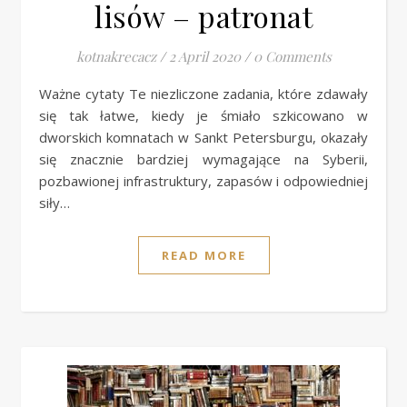
lisów – patronat
kotnakrecacz
/
2 April 2020
/
0 Comments
Ważne cytaty Te niezliczone zadania, które zdawały
się tak łatwe, kiedy je śmiało szkicowano w
dworskich komnatach w Sankt Petersburgu, okazały
się znacznie bardziej wymagające na Syberii,
pozbawionej infrastruktury, zapasów i odpowiedniej
siły…
READ MORE