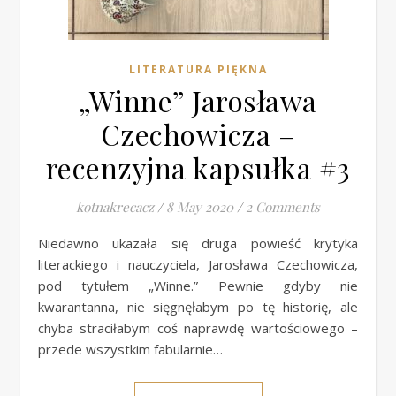
LITERATURA PIĘKNA
„Winne” Jarosława
Czechowicza –
recenzyjna kapsułka #3
kotnakrecacz
/
8 May 2020
/
2 Comments
Niedawno ukazała się druga powieść krytyka
literackiego i nauczyciela, Jarosława Czechowicza,
pod tytułem „Winne.” Pewnie gdyby nie
kwarantanna, nie sięgnęłabym po tę historię, ale
chyba straciłabym coś naprawdę wartościowego –
przede wszystkim fabularnie…