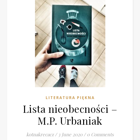
LITERATURA PIĘKNA
Lista nieobecności –
M.P. Urbaniak
kotnakrecacz
/
3 June 2020
/
0 Comments