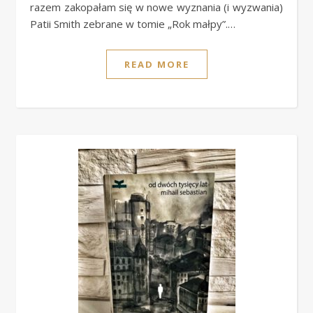
razem zakopałam się w nowe wyznania (i wyzwania)
Patii Smith zebrane w tomie „Rok małpy”.…
READ MORE