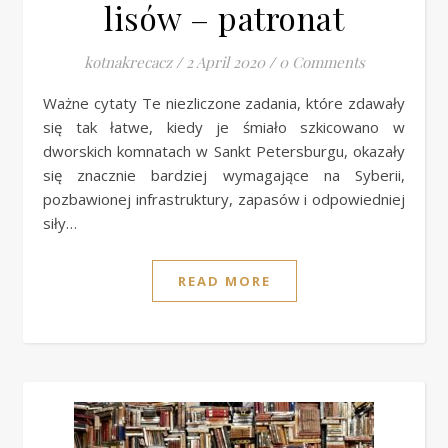
lisów – patronat
kotnakrecacz
/
2 April 2020
/
0 Comments
Ważne cytaty Te niezliczone zadania, które zdawały
się tak łatwe, kiedy je śmiało szkicowano w
dworskich komnatach w Sankt Petersburgu, okazały
się znacznie bardziej wymagające na Syberii,
pozbawionej infrastruktury, zapasów i odpowiedniej
siły…
READ MORE