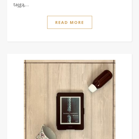
tajgą,…
READ MORE