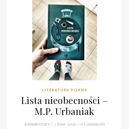
LITERATURA PIĘKNA
Lista nieobecności –
M.P. Urbaniak
kotnakrecacz
/
3 June 2020
/
0 Comments