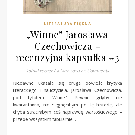
LITERATURA PIĘKNA
„Winne” Jarosława
Czechowicza –
recenzyjna kapsułka #3
kotnakrecacz
/
8 May 2020
/
2 Comments
Niedawno ukazała się druga powieść krytyka
literackiego i nauczyciela, Jarosława Czechowicza,
pod tytułem „Winne.” Pewnie gdyby nie
kwarantanna, nie sięgnęłabym po tę historię, ale
chyba straciłabym coś naprawdę wartościowego –
przede wszystkim fabularnie…