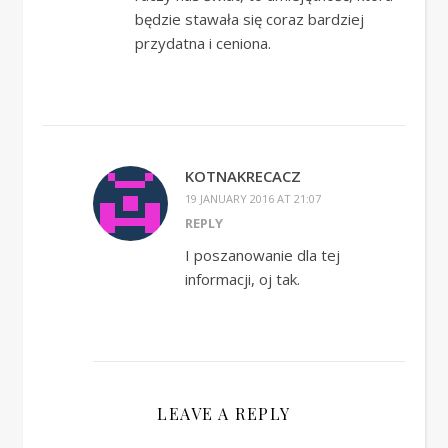
będzie stawała się coraz bardziej
przydatna i ceniona.
KOTNAKRECACZ
19 JANUARY 2016 AT 21:07
REPLY
I poszanowanie dla tej
informacji, oj tak.
LEAVE A REPLY