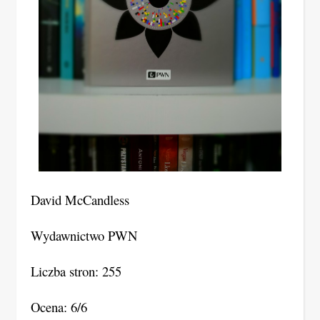
David McCandless
Wydawnictwo PWN
Liczba stron: 255
Ocena: 6/6