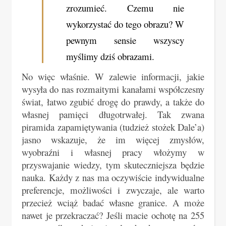
zrozumieć. Czemu nie
wykorzystać do tego obrazu? W
pewnym sensie wszyscy
myślimy dziś obrazami.
No więc właśnie. W zalewie informacji, jakie
wysyła do nas rozmaitymi kanałami współczesny
świat, łatwo zgubić drogę do prawdy, a także do
własnej pamięci długotrwałej. Tak zwana
piramida zapamiętywania (tudzież stożek Dale’a)
jasno wskazuje, że im więcej zmysłów,
wyobraźni i własnej pracy włożymy w
przyswajanie wiedzy, tym skuteczniejsza będzie
nauka. Każdy z nas ma oczywiście indywidualne
preferencje, możliwości i zwyczaje, ale warto
przecież wciąż badać własne granice. A może
nawet je przekraczać? Jeśli macie ochotę na 255