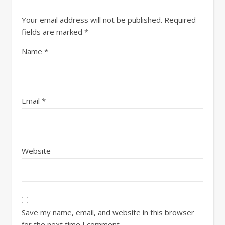
Your email address will not be published.
Required
fields are marked
*
Name
*
Email
*
Website
Save my name, email, and website in this browser
for the next time I comment.