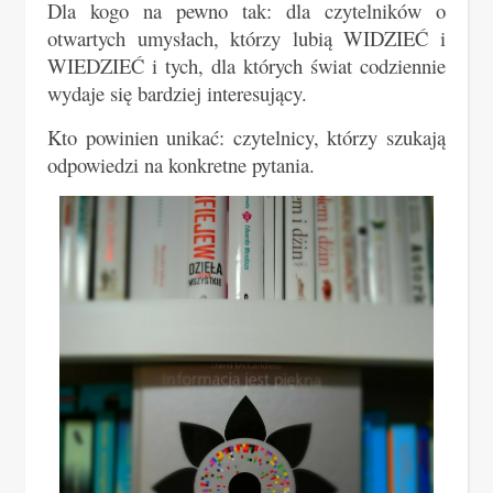
Dla kogo na pewno tak: dla czytelników o
otwartych umysłach, którzy lubią WIDZIEĆ i
WIEDZIEĆ i tych, dla których świat codziennie
wydaje się bardziej interesujący.
Kto powinien unikać: czytelnicy, którzy szukają
odpowiedzi na konkretne pytania.