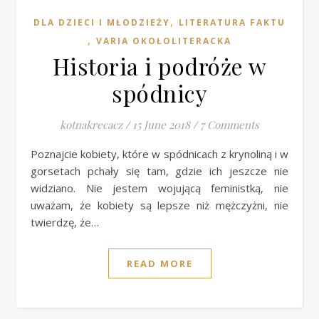
,
DLA DZIECI I MŁODZIEŻY
LITERATURA FAKTU
,
VARIA OKOŁOLITERACKA
Historia i podróże w
spódnicy
kotnakrecacz
/
15 June 2018
/
7 Comments
Poznajcie kobiety, które w spódnicach z krynoliną i w
gorsetach pchały się tam, gdzie ich jeszcze nie
widziano. Nie jestem wojującą feministką, nie
uważam, że kobiety są lepsze niż mężczyżni, nie
twierdzę, że…
READ MORE