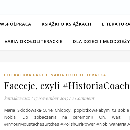
Recenzje, zwyczaje czytelnicze, podróże literackie
 WSPÓŁPRACA
KSIĄŻKI O KSIĄŻKACH
LITERATURA
VARIA OKOŁOLITERACKIE
DLA DZIECI I MŁODZIEŻY
,
LITERATURA FAKTU
VARIA OKOŁOLITERACKA
Facecje, czyli #HistoriaCoac
kotnakrecacz
/
15 November 2015
/
1 Comment
Maria Skłodowska-Curie Chłopcy, poplotkowałabym tu sobie
Nobla. Do zobaczenia na ceremonii! Oh, wait… prz
#InYourMoustachesBitches #PolishGirlPower #NobliwaMaria A