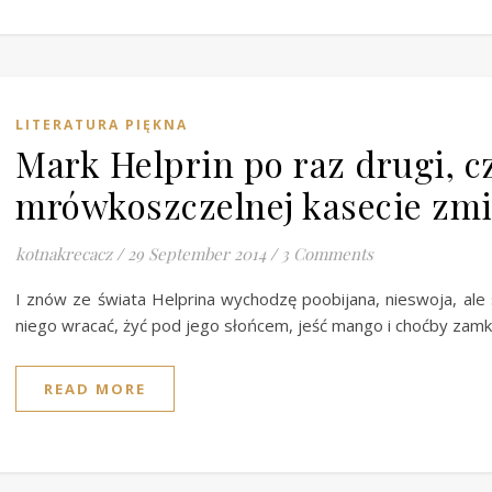
LITERATURA PIĘKNA
Mark Helprin po raz drugi, cz
mrówkoszczelnej kasecie zmie
kotnakrecacz
/
29 September 2014
/
3 Comments
I znów ze świata Helprina wychodzę poobijana, nieswoja, ale
niego wracać, żyć pod jego słońcem, jeść mango i choćby zam
READ MORE