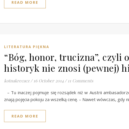
READ MORE
LITERATURA PIĘKNA
“Bóg, honor, trucizna”, czyli 
historyk nie znosi (pewnej) hi
kotnakrecacz
/
16 October 2014
/
11 Comments
– Tu inaczej pojmuje się rozsądek niż w Austrii ambasadorze.
znają pojęcia pokoju za wszelką cenę. – Nawet wówczas, gdy n
READ MORE