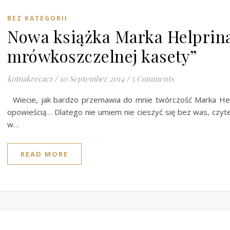
BEZ KATEGORII
Nowa książka Marka Helprina
mrówkoszczelnej kasety”
kotnakrecacz
/
10 September 2014
/
5 Comments
Wiecie, jak bardzo przemawia do mnie twórczość Marka Hel
opowieścią… Dlatego nie umiem nie cieszyć się bez was, czyte
w…
READ MORE