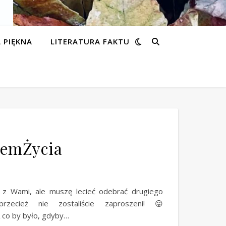
 PIĘKNA
LITERATURA FAKTU
hemŻycia
 z Wami, ale muszę lecieć odebrać drugiego
ecież nie zostaliście zaproszeni! 😛
 co by było, gdyby…