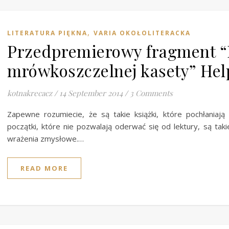
,
LITERATURA PIĘKNA
VARIA OKOŁOLITERACKA
Przedpremierowy fragment “
mrówkoszczelnej kasety” Hel
kotnakrecacz
/
14 September 2014
/
3 Comments
Zapewne rozumiecie, że są takie książki, które pochłaniaj
początki, które nie pozwalają oderwać się od lektury, są taki
wrażenia zmysłowe.…
READ MORE