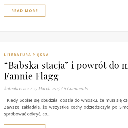
READ MORE
LITERATURA PIĘKNA
“Babska stacja” i powrót do 
Fannie Flagg
kotnakrecacz
/
25 March 2015
/
6 Comments
Kiedy Sookie się obudziła, doszła do wniosku, że musi się c
Zawsze zakładała, że wszystkie cechy odziedziczyła po Simo
spróbować odkryć, co…