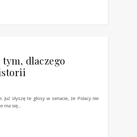
o tym, dlaczego
storii
 Już słyszę te głosy w senacie, że Polacy nie
ie ma się…