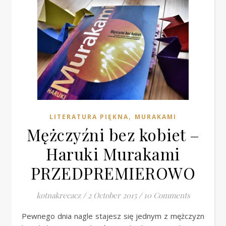
,
LITERATURA PIĘKNA
MURAKAMI
Mężczyźni bez kobiet –
Haruki Murakami
PRZEDPREMIEROWO
kotnakrecacz
/
2 October 2015
/
10 Comments
Pewnego dnia nagle stajesz się jednym z mężczyzn