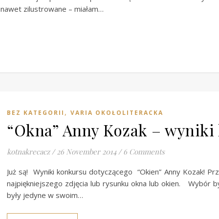
a nawet zilustrowane – miałam…
,
BEZ KATEGORII
VARIA OKOŁOLITERACKA
“Okna” Anny Kozak – wyniki
kotnakrecacz
/
26 November 2014
/
6 Comments
Już są! Wyniki konkursu dotyczącego “Okien” Anny Kozak! Pr
najpiękniejszego zdjęcia lub rysunku okna lub okien. Wybór b
były jedyne w swoim…