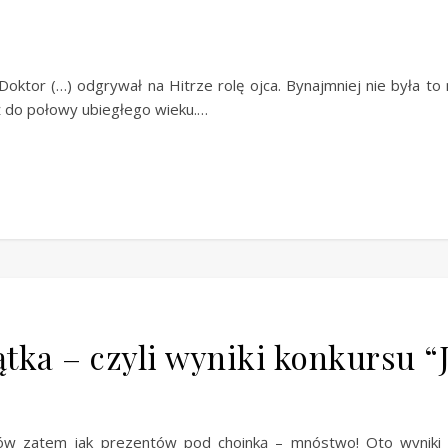
oktor (…) odgrywał na Hitrze rolę ojca. Bynajmniej nie była to n
 do połowy ubiegłego wieku.…
iątka – czyli wyniki konkursu “
sów zatem jak prezentów pod choinką – mnóstwo! Oto wyniki os