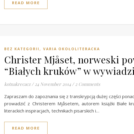
READ MORE
,
BEZ KATEGORII
VARIA OKOŁOLITERACKA
Christer Mjåset, norweski po
“Białych kruków” w wywiadzi
kotnakrecacz
/
24 November 2014
/
2 Comments
Zapraszam do zapoznania się z transkrypcją dużej części pon
prowadzić z Christerem Mjåsetem, autorem książki Białe kruki
literackich inspiracjach, technikach pisarskich i…
READ MORE