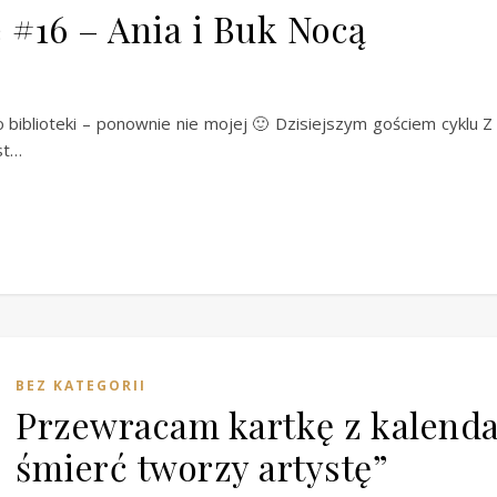
 #16 – Ania i Buk Nocą
iblioteki – ponownie nie mojej 🙂 Dzisiejszym gościem cyklu Z 
st…
BEZ KATEGORII
Przewracam kartkę z kalendar
śmierć tworzy artystę”