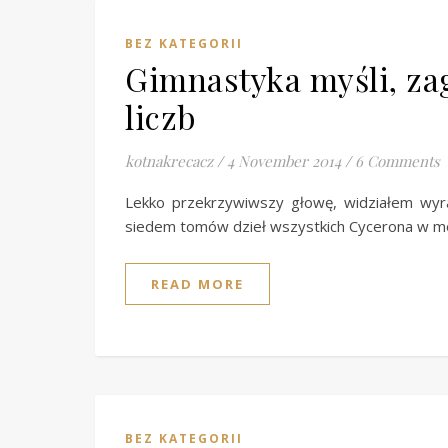
BEZ KATEGORII
Gimnastyka myśli, za
liczb
kotnakrecacz
/
4 November 2014
/
6 Comments
Lekko przekrzywiwszy głowę, widziałem wyra
siedem tomów dzieł wszystkich Cycerona w m
READ MORE
BEZ KATEGORII