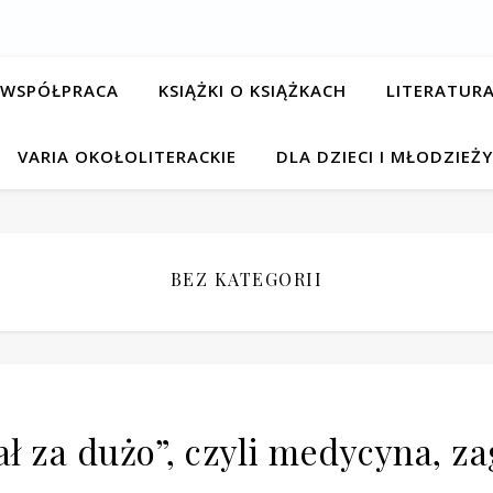
Recenzje, zwyczaje czytelnicze, podróże literackie
 WSPÓŁPRACA
KSIĄŻKI O KSIĄŻKACH
LITERATURA
VARIA OKOŁOLITERACKIE
DLA DZIECI I MŁODZIEŻY
BEZ KATEGORII
ał za dużo”, czyli medycyna, 