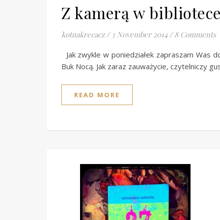
Z kamerą w bibliotece
kotnakrecacz
/
3 November 2014
/
8 Comments
Jak zwykle w poniedziałek zapraszam Was do b
Buk Nocą. Jak zaraz zauważycie, czytelniczy gu
READ MORE