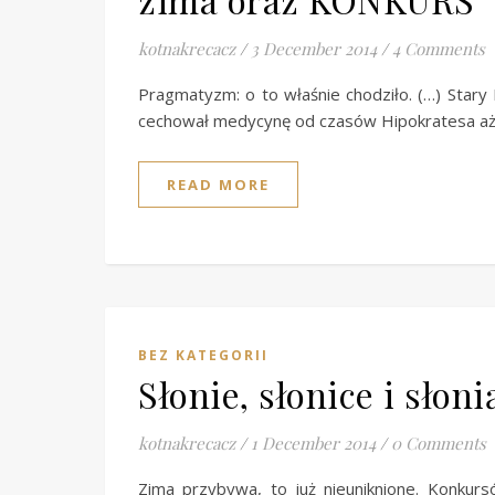
kotnakrecacz
/
3 December 2014
/
4 Comments
Pragmatyzm: o to właśnie chodziło. (…) Stary D
cechował medycynę od czasów Hipokratesa aż
READ MORE
BEZ KATEGORII
Słonie, słonice i słon
kotnakrecacz
/
1 December 2014
/
0 Comments
Zima przybywa, to już nieuniknione. Konkur