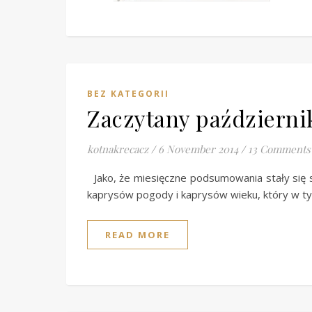
BEZ KATEGORII
Zaczytany październ
kotnakrecacz
/
6 November 2014
/
13 Comments
Jako, że miesięczne podsumowania stały się sw
kaprysów pogody i kaprysów wieku, który w 
READ MORE