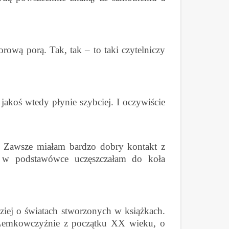
rową porą. Tak, tak – to taki czytelniczy
jakoś wtedy płynie szybciej. I oczywiście
m. Zawsze miałam bardzo dobry kontakt z
, w podstawówce uczęszczałam do koła
dziej o światach stworzonych w książkach.
a Łemkowczyźnie z początku XX wieku, o