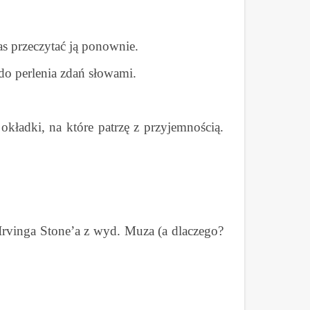
s przeczytać ją ponownie.
do perlenia zdań słowami.
ładki, na które patrzę z przyjemnością.
Irvinga Stone’a z wyd. Muza (a dlaczego?