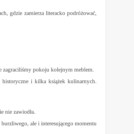
ach, gdzie zamierza literacko podróżować,
 nie zagraciliśmy pokoju kolejnym meblem.
i historyczne i kilka książek kulinarnych.
e nie zawiodła.
burzliwego, ale i interesującego momentu