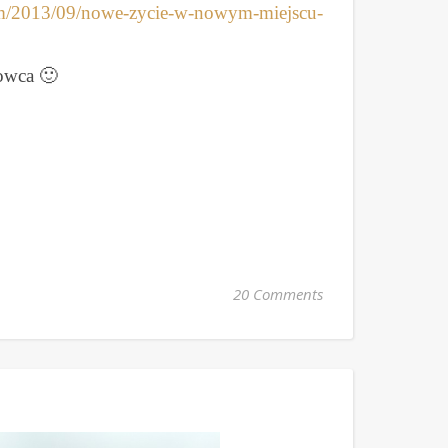
com/2013/09/nowe-zycie-w-nowym-miejscu-
owca 🙂
20 Comments