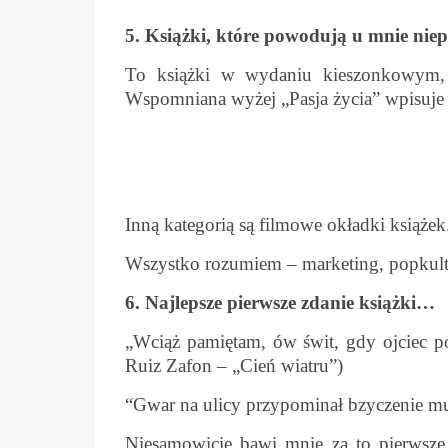
5. Książki, które powodują u mnie nie
To książki w wydaniu kieszonkowym, k
Wspomniana wyżej „Pasja życia” wpisuje s
Inną kategorią są filmowe okładki książek.
Wszystko rozumiem – marketing, popkult
6. Najlepsze pierwsze zdanie książki…
„Wciąż pamiętam, ów świt, gdy ojciec p
Ruiz Zafon – „Cień wiatru”)
“Gwar na ulicy przypominał bzyczenie mu
Niesamowicie bawi mnie za to pierwsze