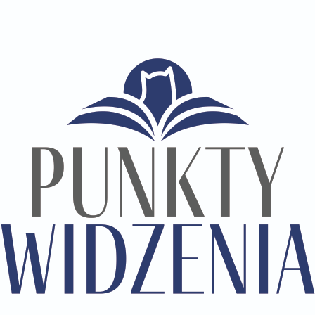
, son diferentes en términos de jugabilidad y modelo matemático
 el momento en que tienes las reglas adecuadas en tus pensamie
 disfrutan de los juegos de casino en los 10 mejores sitios de 
o nivel de seguridad y mucho más, lo que lo convierte en el mét
es gratis.
ina de Administración de usuarios, haga clic en el icono para edita
ngo Casino.
a ruleta.
o para ayudarlo.