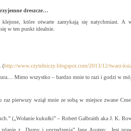
przyjemne dreszcze…
lejone, które otwarte zamykają się natychmiast. A 
ię w ten punkt idealnie.
 (
http://www.czytelniczy.blogspot.com/2013/12/twarz-ksia
ura… Mimo wszystko – bardzo mnie to razi i godzi w mój
o raz pierwszy wziął mnie ze sobą w miejsce zwane Cm
ch.” („Wołanie kukułki” – Robert Galbraith aka J. K. Ro
 zdanie z „Dumy i uprzedzenia” Jane Austen: „Jest pr