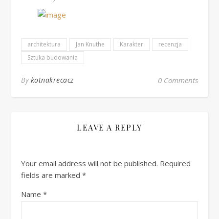
architektura
Jan Knuthe
Karakter
recenzja
Sztuka budowania
By
kotnakrecacz
0 Comments
LEAVE A REPLY
Your email address will not be published.
Required
fields are marked
*
Name
*