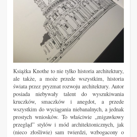
Książka Knothe to nie tylko historia architektury,
ale także, a może przede wszystkim, historia
świata przez pryzmat rozwoju architektury. Autor
posiada niebywały talent do wyszukiwania
kruczków, smaczków i anegdot, a przede
wszystkim do wyciągania niebanalnych, a jednak
prostych wniosków.
To właściwie „migawkowy
przegląd” stylów i mód architektonicznych, jak
(nieco złośliwie) sam twierdzi, wzbogacony o