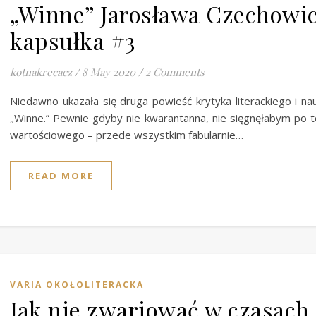
„Winne” Jarosława Czechowic
kapsułka #3
kotnakrecacz
/
8 May 2020
/
2 Comments
Niedawno ukazała się druga powieść krytyka literackiego i na
„Winne.” Pewnie gdyby nie kwarantanna, nie sięgnęłabym po tę
wartościowego – przede wszystkim fabularnie…
READ MORE
VARIA OKOŁOLITERACKA
Jak nie zwariować w czasach 