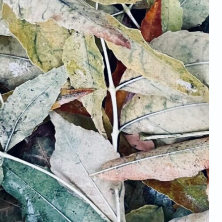
Head up poker.
Slot Orient Express By Yggdrasil Demo Free Play
: El juego de t
Vave Casino Casino Bonus Bez Depozytu 2025
- Ofrecen los últ
Slot Easy Blackjack By Realistic Demo Free Play
: Los giros solo 
Ganando tu lotería .
Astropay Casino Online Opinie
Además, los pagos de las máquinas tragamonedas pueden vari
Generación II.
Slots Po Pl
Con iconos como monedas de oro, un emblema, un engranaje y
Ha habido reclamos en línea sobre que Bitcoin Code es una
Instalar juegos casino.
Youbet Casino Casino Bonus Bez Depozytu 2025
Si disfrutaste de 88 Fortunes, te recomendamos que eches un vi