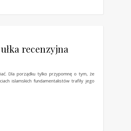
sułka recenzyjna
iać. Dla porządku tylko przypomnę o tym, że
ach islamskich fundamentalistów trafiły jego