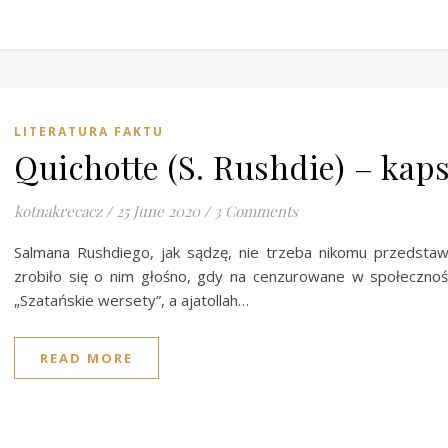
LITERATURA FAKTU
Quichotte (S. Rushdie) – kap
kotnakrecacz
/
25 June 2020
/
3 Comments
Salmana Rushdiego, jak sądzę, nie trzeba nikomu przedstaw
zrobiło się o nim głośno, gdy na cenzurowane w społeczności
„Szatańskie wersety”, a ajatollah…
READ MORE