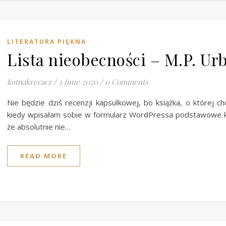
LITERATURA PIĘKNA
Lista nieobecności – M.P. Ur
kotnakrecacz
/
3 June 2020
/
0 Comments
Nie będzie dziś recenzji kapsułkowej, bo książka, o której c
kiedy wpisałam sobie w formularz WordPressa podstawowe ka
że absolutnie nie…
READ MORE