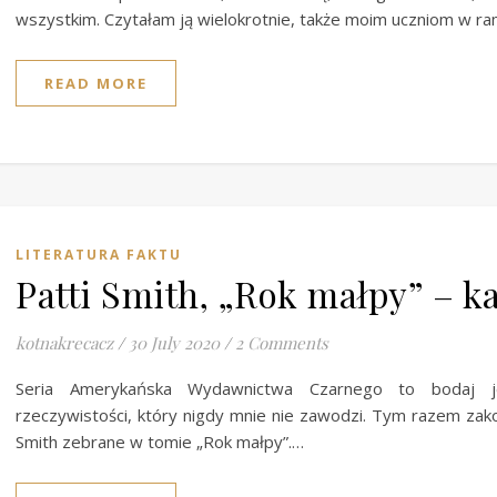
wszystkim. Czytałam ją wielokrotnie, także moim uczniom w r
READ MORE
LITERATURA FAKTU
Patti Smith, „Rok małpy” – k
kotnakrecacz
/
30 July 2020
/
2 Comments
Seria Amerykańska Wydawnictwa Czarnego to bodaj 
rzeczywistości, który nigdy mnie nie zawodzi. Tym razem zak
Smith zebrane w tomie „Rok małpy”.…