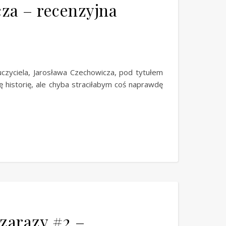
za – recenzyjna
uczyciela, Jarosława Czechowicza, pod tytułem
 historię, ale chyba straciłabym coś naprawdę
zarazy #2 –