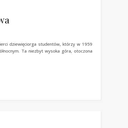
owa
erci dziewięciorga studentów, którzy w 1959
Północnym. Ta niezbyt wysoka góra, otoczona