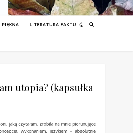
 extrañar que los rumores de un pequeño concierto para coronar la
 PIĘKNA
LITERATURA FAKTU
nam utopia? (kapsułka
ni, jaką czytałam, zrobiła na mnie piorunujące
oncepcją, wykonaniem, językiem – absolutnie