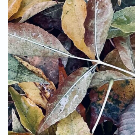
bonificaciones.
software.
ras.
os juegos de Sinnoh que con los juegos originales de la
obal.
sión de Bitcoin Code.