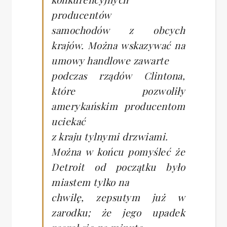
producentów
samochodów z obcych
krajów. Można wskazywać na
umowy handlowe zawarte
podczas rządów Clintona,
które pozwoliły
amerykańskim producentom
uciekać
z kraju tylnymi drzwiami.
Można w końcu pomyśleć że
Detroit od początku było
miastem tylko na
chwilę, zepsutym już w
zarodku; że jego upadek