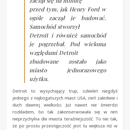
zaczął się na minutę
przed tym, jak Henry Ford w
ogóle zaczął je budować.
Samochód stworzył
Detroit i również samochód
je pogrzebał. Pod wieloma
względami Detroit
zbudowane zostało jako
miasto jednorazowego
użytku.
Detroit to wysychający trup, szkielet niegdyś
jednego z najbogatszych miast USA, cień zaledwie i
duch dawnej wielkości. Już nawet nie śmierdzi
rozkładem, bo tak zakonserwowała się w nim
nieprzychylna dla miasta teraźniejszość. To nie tak,
że po prostu przestępczość jest tu większa niż w