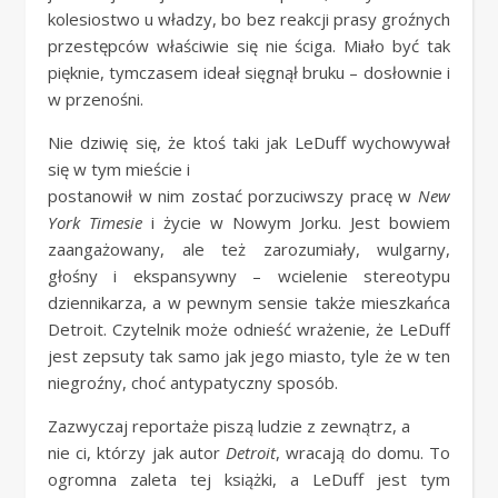
kolesiostwo u władzy, bo bez reakcji prasy groźnych
przestępców właściwie się nie ściga. Miało być tak
pięknie, tymczasem ideał sięgnął bruku – dosłownie i
w przenośni.
Nie dziwię się, że ktoś taki jak LeDuff wychowywał
się w tym mieście i
postanowił w nim zostać porzuciwszy pracę w
New
York Timesie
i życie w Nowym Jorku. Jest bowiem
zaangażowany, ale też zarozumiały, wulgarny,
głośny i ekspansywny – wcielenie stereotypu
dziennikarza, a w pewnym sensie także mieszkańca
Detroit. Czytelnik może odnieść wrażenie, że LeDuff
jest zepsuty tak samo jak jego miasto, tyle że w ten
niegroźny, choć antypatyczny sposób.
Zazwyczaj reportaże piszą ludzie z zewnątrz, a
nie ci, którzy jak autor
Detroit
, wracają do domu. To
ogromna zaleta tej książki, a LeDuff jest tym