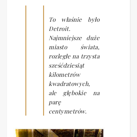
To właśnie było
Detroit.
Najmniejsze duże
miasto świata,
rozległe na trzysta
sześćdziesiąt
kilometrów
kwadratowych,
ale głębokie na
parę
centymetrów.