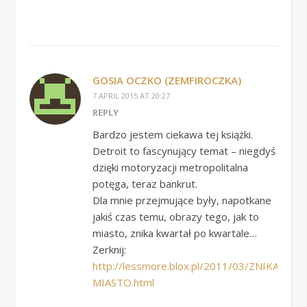
GOSIA OCZKO (ZEMFIROCZKA)
7 APRIL 2015 AT 20:27
REPLY
Bardzo jestem ciekawa tej książki.
Detroit to fascynujący temat – niegdyś
dzięki motoryzacji metropolitalna
potęga, teraz bankrut.
Dla mnie przejmujące były, napotkane
jakiś czas temu, obrazy tego, jak to
miasto, znika kwartał po kwartale…
Zerknij:
http://lessmore.blox.pl/2011/03/ZNIKAJACE-
MIASTO.html