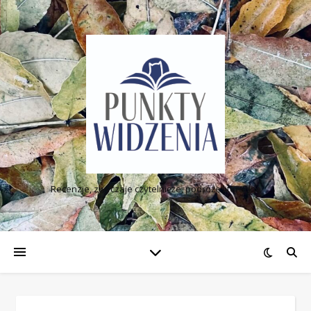
Head up poker.
Slot Orient Express By Yggdrasil Demo Free Play
: El juego de
tragamonedas de bonificación presenta joyas, tres musas y
muchas bonificaciones.
Vave Casino Casino Bonus Bez Depozytu 2025
- Ofrecen los
últimos juegos de tragamonedas de los principales proveedores
de software.
Slot Easy Blackjack By Realistic Demo Free Play
: Los giros solo
están disponibles en Starburst y deben usarse dentro de las 72
horas.
Recenzje, zwyczaje czytelnicze, podróże literackie
Ganando tu lotería .
Astropay Casino Online Opinie
Además, los pagos de las máquinas tragamonedas pueden
variar según la máquina y, por lo general, están más en
línea con los juegos de Sinnoh que con los juegos originales