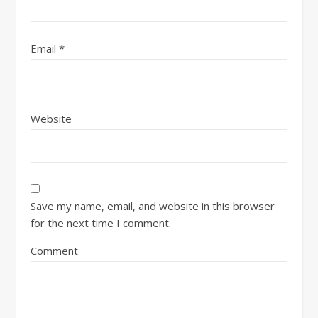
Email
*
Website
Save my name, email, and website in this browser
for the next time I comment.
Comment