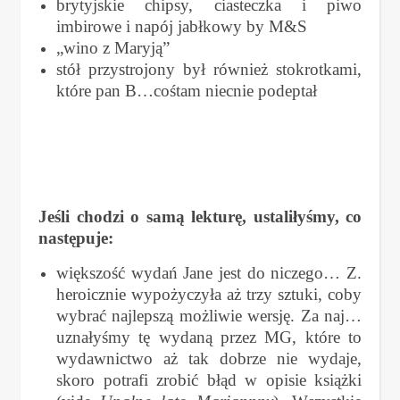
brytyjskie chipsy, ciasteczka i piwo
imbirowe i napój jabłkowy by M&S
„wino z Maryją”
stół przystrojony był również stokrotkami,
które pan B…cośtam niecnie podeptał
Jeśli chodzi o samą lekturę, ustaliłyśmy, co
następuje:
większość wydań Jane jest do niczego… Z.
heroicznie wypożyczyła aż trzy sztuki, coby
wybrać najlepszą możliwie wersję. Za naj…
uznałyśmy tę wydaną przez MG, które to
wydawnictwo aż tak dobrze nie wydaje,
skoro potrafi zrobić błąd w opisie książki