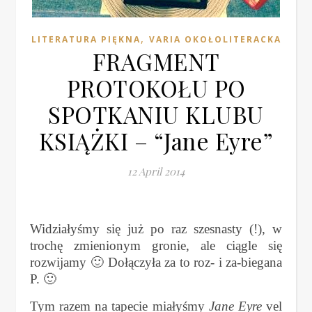
,
LITERATURA PIĘKNA
VARIA OKOŁOLITERACKA
FRAGMENT
PROTOKOŁU PO
SPOTKANIU KLUBU
KSIĄŻKI – “Jane Eyre”
12 April 2014
Widziałyśmy się już po raz szesnasty (!), w
trochę zmienionym gronie, ale ciągle się
rozwijamy 🙂 Dołączyła za to roz- i za-biegana
P. 🙂
Tym razem na tapecie miałyśmy
Jane Eyre
vel