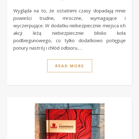
Wygląda na to, że ostatnimi czasy dopadają mnie
powieści trudne, mroczne, wymagające i
wyczerpujące. W dodatku niebezpiecznie miejsca ich
akcji leżą niebezpiecznie blisko koła
podbiegunowego, co tylko dodatkowo potęguje
ponury nastrój i chłód odbioru.…
READ MORE