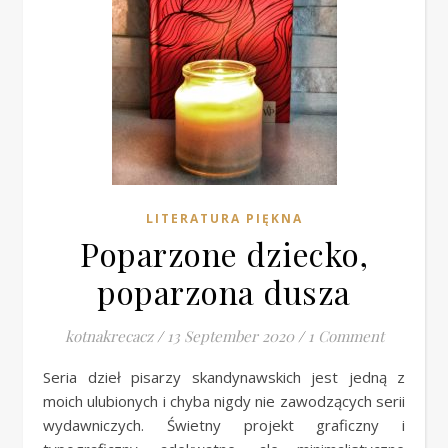
LITERATURA PIĘKNA
Poparzone dziecko,
poparzona dusza
kotnakrecacz
/
13 September 2020
/
1 Comment
Seria dzieł pisarzy skandynawskich jest jedną z
moich ulubionych i chyba nigdy nie zawodzących serii
wydawniczych. Świetny projekt graficzny i