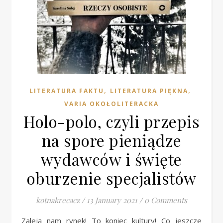
,
,
LITERATURA FAKTU
LITERATURA PIĘKNA
VARIA OKOŁOLITERACKA
Holo-polo, czyli przepis
na spore pieniądze
wydawców i święte
oburzenie specjalistów
kotnakrecacz
/
13 January 2021
/
0 Comments
Zaleją nam rynek! To koniec kultury! Co jeszcze