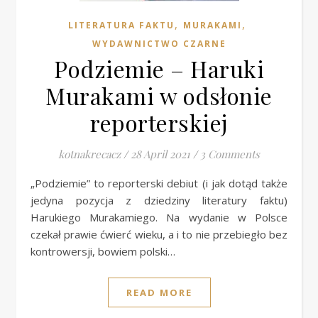
,
,
LITERATURA FAKTU
MURAKAMI
WYDAWNICTWO CZARNE
Podziemie – Haruki
Murakami w odsłonie
reporterskiej
kotnakrecacz
/
28 April 2021
/
3 Comments
„Podziemie” to reporterski debiut (i jak dotąd także
jedyna pozycja z dziedziny literatury faktu)
Harukiego Murakamiego. Na wydanie w Polsce
czekał prawie ćwierć wieku, a i to nie przebiegło bez
kontrowersji, bowiem polski…
READ MORE