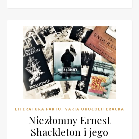
,
LITERATURA FAKTU
VARIA OKOŁOLITERACKA
Niezłomny Ernest
Shackleton i jego