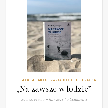
reparte dinero gratis sin ningún motivo.
En términos generales, los mercados de valores no
reaccionan muy bien a las advertencias de ganancias, pero
no hay nada general o normal en lo que se estaba
experimentando en este momento y los inversores se
sintieron alentados por la calma de la perspectiva revisada
de 888 en comparación con las previsiones emitidas por
sus principales competidores.
Juego de dados historia.
Pocket Win Casino Casino Bonus Bez Depozytu 2025
El estatus de ciudad se le otorgó a este asentamiento en 1903,
y en 1906 Regina se convirtió en la capital de la recién formada
provincia de Saskatchewan.
,
LITERATURA FAKTU
VARIA OKOŁOLITERACKA
Casino Classic Casino Casino Bonus Bez Depozytu 2025
„Na zawsze w lodzie”
Spin 247 es un casino en línea que ofrece juegos de una variedad
de proveedores de software, incluidos juegos de NetEnt,
kotnakrecacz
/
9 July 2021
/
0 Comments
Microgaming y Playtech.
Slot Sticky Bandits 3 Most Wanted By Quickspin Demo Free Play