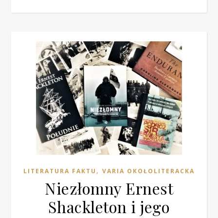
,
LITERATURA FAKTU
VARIA OKOŁOLITERACKA
Niezłomny Ernest
Shackleton i jego