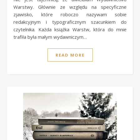
Warstwy. Głównie ze względu na specyficzne
zjawisko, które roboczo nazywam sobie
redakcyjnym i typograficznym szacunkiem do
czytelnika. Każda książka Warstw, która do mnie
trafiła była małym wydawniczym…
READ MORE