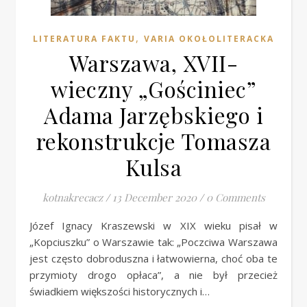
,
LITERATURA FAKTU
VARIA OKOŁOLITERACKA
Warszawa, XVII-
wieczny „Gościniec”
Adama Jarzębskiego i
rekonstrukcje Tomasza
Kulsa
kotnakrecacz
/
13 December 2020
/
0 Comments
Józef Ignacy Kraszewski w XIX wieku pisał w
„Kopciuszku” o Warszawie tak: „Poczciwa Warszawa
jest często dobroduszna i łatwowierna, choć oba te
przymioty drogo opłaca”, a nie był przecież
świadkiem większości historycznych i…