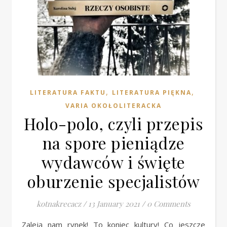
,
,
LITERATURA FAKTU
LITERATURA PIĘKNA
VARIA OKOŁOLITERACKA
Holo-polo, czyli przepis
na spore pieniądze
wydawców i święte
oburzenie specjalistów
kotnakrecacz
/
13 January 2021
/
0 Comments
Zaleją nam rynek! To koniec kultury! Co jeszcze