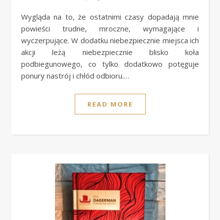
Wygląda na to, że ostatnimi czasy dopadają mnie
powieści trudne, mroczne, wymagające i
wyczerpujące. W dodatku niebezpiecznie miejsca ich
akcji leżą niebezpiecznie blisko koła
podbiegunowego, co tylko dodatkowo potęguje
ponury nastrój i chłód odbioru.…
READ MORE