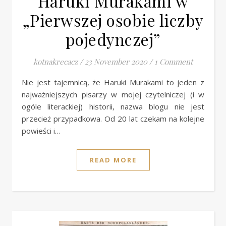
Haruki Murakami w
„Pierwszej osobie liczby
pojedynczej”
kotnakrecacz
/
23 November 2020
/
1 Comment
Nie jest tajemnicą, że Haruki Murakami to jeden z
najważniejszych pisarzy w mojej czytelniczej (i w
ogóle literackiej) historii, nazwa blogu nie jest
przecież przypadkowa. Od 20 lat czekam na kolejne
powieści i…
READ MORE