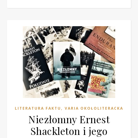
,
LITERATURA FAKTU
VARIA OKOŁOLITERACKA
Niezłomny Ernest
Shackleton i jego