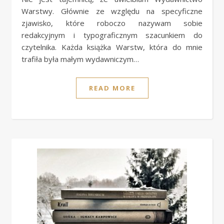
Warstwy. Głównie ze względu na specyficzne
zjawisko, które roboczo nazywam sobie
redakcyjnym i typograficznym szacunkiem do
czytelnika. Każda książka Warstw, która do mnie
trafiła była małym wydawniczym…
READ MORE