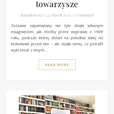
towarzysze
kotnakrecacz
/
22 March 2021
/
1 Comment
Zostanie zapamiętany nie tyle dzięki własnym
osiągnięciom, jak choćby przez wyprawę z 1909
roku, podczas której dotarł na południe dalej niż
ktokolwiek przed nim – ale dzięki temu, co potrafił
wykrzesać z innych…
READ MORE