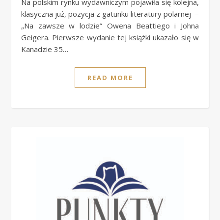
Na polskim rynku wydawniczym pojawiła się kolejna,
klasyczna już, pozycja z gatunku literatury polarnej –
„Na zawsze w lodzie” Owena Beattiego i Johna
Geigera. Pierwsze wydanie tej książki ukazało się w
Kanadzie 35…
READ MORE