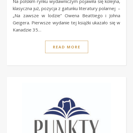
Na polskim rynku wydawniczym pojawiła się kolejna,
klasyczna już, pozycja z gatunku literatury polarnej –
„Na zawsze w lodzie” Owena Beattiego i Johna
Geigera. Pierwsze wydanie tej książki ukazało się w
Kanadzie 35…
READ MORE