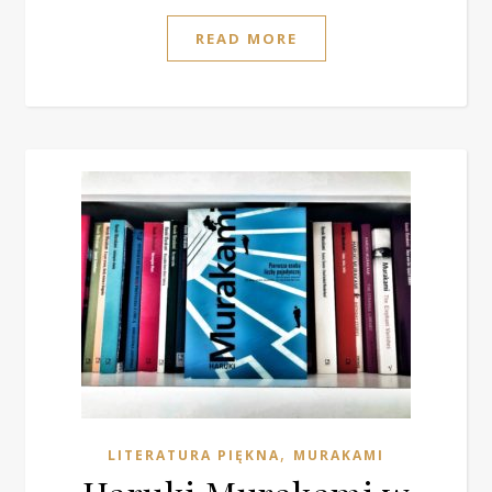
READ MORE
,
LITERATURA PIĘKNA
MURAKAMI