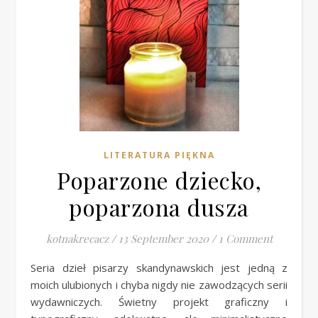
LITERATURA PIĘKNA
Poparzone dziecko,
poparzona dusza
kotnakrecacz
/
13 September 2020
/
1 Comment
Seria dzieł pisarzy skandynawskich jest jedną z
moich ulubionych i chyba nigdy nie zawodzących serii
wydawniczych. Świetny projekt graficzny i