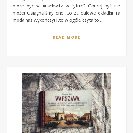
może być w Auschwitz w tytule? Gorzej być nie
może! Osiągnęliśmy dno! Co za ciulowe okładki! Ta
moda nas wykończy! Kto w ogóle czyta to…
READ MORE