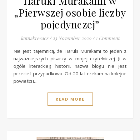
Haruki Murakami w
„Pierwszej osobie liczby
pojedynczej”
kotnakrecacz
/
23 November 2020
/
1 Comment
Nie jest tajemnicą, że Haruki Murakami to jeden z
najważniejszych pisarzy w mojej czytelniczej (i w
ogóle literackiej) historii, nazwa blogu nie jest
przecież przypadkowa. Od 20 lat czekam na kolejne
powieści i…
READ MORE