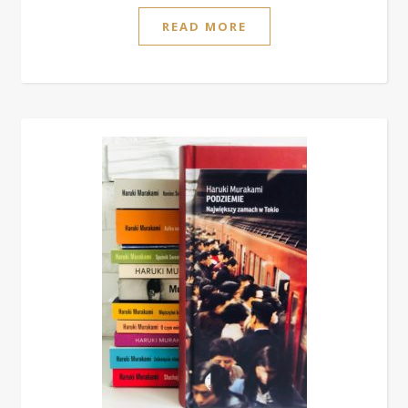
READ MORE