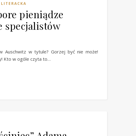
OLITERACKA
pore pieniądze
 specjalistów
 w Auschwitz w tytule? Gorzej być nie może!
y! Kto w ogóle czyta to…
ściniec” Adama