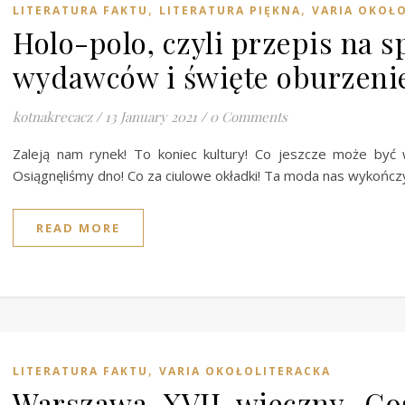
,
,
LITERATURA FAKTU
LITERATURA PIĘKNA
VARIA OKOŁ
Holo-polo, czyli przepis na s
wydawców i święte oburzenie
kotnakrecacz
/
13 January 2021
/
0 Comments
Zaleją nam rynek! To koniec kultury! Co jeszcze może być
Osiągnęliśmy dno! Co za ciulowe okładki! Ta moda nas wykończ
READ MORE
,
LITERATURA FAKTU
VARIA OKOŁOLITERACKA
Warszawa, XVII-wieczny „Go