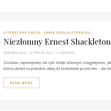
,
LITERATURA FAKTU
VARIA OKOŁOLITERACKA
Niezłomny Ernest Shackleton 
kotnakrecacz
/
22 March 2021
/
1 Comment
Zostanie zapamiętany nie tyle dzięki własnym osiągnięciom, 
której dotarł na południe dalej niż ktokolwiek przed nim – ale d
READ MORE