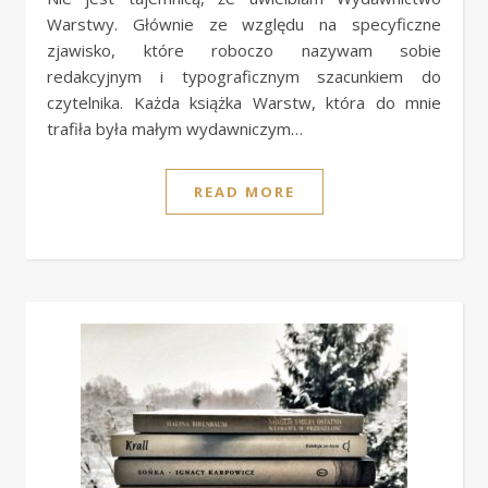
Warstwy. Głównie ze względu na specyficzne
zjawisko, które roboczo nazywam sobie
redakcyjnym i typograficznym szacunkiem do
czytelnika. Każda książka Warstw, która do mnie
trafiła była małym wydawniczym…
READ MORE