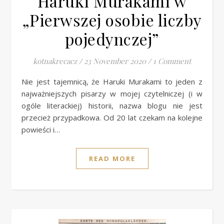
Haruki Murakami w
„Pierwszej osobie liczby
pojedynczej”
kotnakrecacz
/
23 November 2020
/
1 Comment
Nie jest tajemnicą, że Haruki Murakami to jeden z
najważniejszych pisarzy w mojej czytelniczej (i w
ogóle literackiej) historii, nazwa blogu nie jest
przecież przypadkowa. Od 20 lat czekam na kolejne
powieści i…
READ MORE