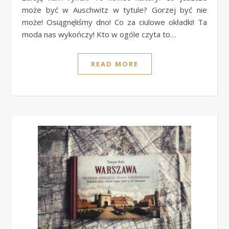
może być w Auschwitz w tytule? Gorzej być nie
może! Osiągnęliśmy dno! Co za ciulowe okładki! Ta
moda nas wykończy! Kto w ogóle czyta to…
READ MORE