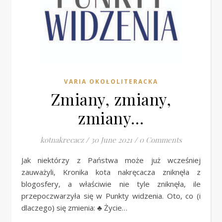
VARIA OKOŁOLITERACKA
Zmiany, zmiany,
zmiany…
kotnakrecacz
/
30 June 2021
/
0 Comments
Jak niektórzy z Państwa może już wcześniej
zauważyli, Kronika kota nakręcacza zniknęła z
blogosfery, a właściwie nie tyle zniknęła, ile
przepoczwarzyła się w Punkty widzenia. Oto, co (i
dlaczego) się zmienia: ♣ Życie…