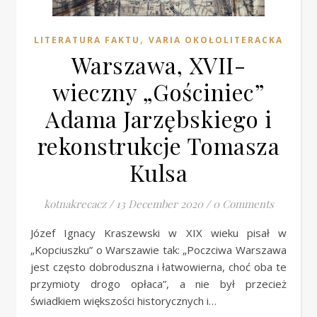
,
LITERATURA FAKTU
VARIA OKOŁOLITERACKA
Warszawa, XVII-
wieczny „Gościniec”
Adama Jarzębskiego i
rekonstrukcje Tomasza
Kulsa
kotnakrecacz
/
13 December 2020
/
0 Comments
Józef Ignacy Kraszewski w XIX wieku pisał w
„Kopciuszku” o Warszawie tak: „Poczciwa Warszawa
jest często dobroduszna i łatwowierna, choć oba te
przymioty drogo opłaca”, a nie był przecież
świadkiem większości historycznych i…