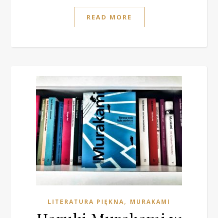
READ MORE
,
LITERATURA PIĘKNA
MURAKAMI