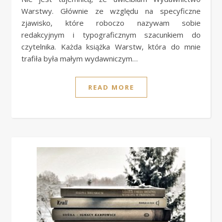
Warstwy. Głównie ze względu na specyficzne
zjawisko, które roboczo nazywam sobie
redakcyjnym i typograficznym szacunkiem do
czytelnika. Każda książka Warstw, która do mnie
trafiła była małym wydawniczym…
READ MORE