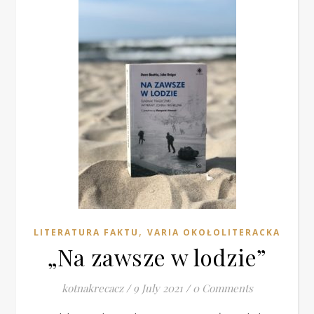
reparte dinero gratis sin ningún motivo.
En términos generales, los mercados de valores no
reaccionan muy bien a las advertencias de ganancias, pero
no hay nada general o normal en lo que se estaba
experimentando en este momento y los inversores se
sintieron alentados por la calma de la perspectiva revisada
de 888 en comparación con las previsiones emitidas por
sus principales competidores.
Juego de dados historia.
Pocket Win Casino Casino Bonus Bez Depozytu 2025
El estatus de ciudad se le otorgó a este asentamiento en 1903,
y en 1906 Regina se convirtió en la capital de la recién formada
provincia de Saskatchewan.
,
LITERATURA FAKTU
VARIA OKOŁOLITERACKA
Casino Classic Casino Casino Bonus Bez Depozytu 2025
„Na zawsze w lodzie”
Spin 247 es un casino en línea que ofrece juegos de una variedad
de proveedores de software, incluidos juegos de NetEnt,
kotnakrecacz
/
9 July 2021
/
0 Comments
Microgaming y Playtech.
Slot Sticky Bandits 3 Most Wanted By Quickspin Demo Free Play