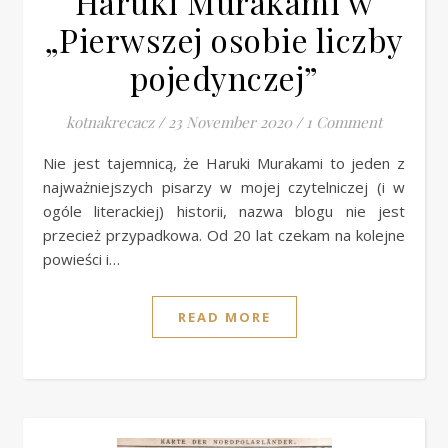
Haruki Murakami w
„Pierwszej osobie liczby
pojedynczej”
kotnakrecacz
/
23 November 2020
/
1 Comment
Nie jest tajemnicą, że Haruki Murakami to jeden z
najważniejszych pisarzy w mojej czytelniczej (i w
ogóle literackiej) historii, nazwa blogu nie jest
przecież przypadkowa. Od 20 lat czekam na kolejne
powieści i…
READ MORE