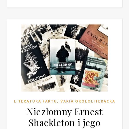
,
LITERATURA FAKTU
VARIA OKOŁOLITERACKA
Niezłomny Ernest
Shackleton i jego