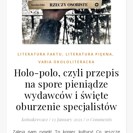
,
,
LITERATURA FAKTU
LITERATURA PIĘKNA
VARIA OKOŁOLITERACKA
Holo-polo, czyli przepis
na spore pieniądze
wydawców i święte
oburzenie specjalistów
kotnakrecacz
/
13 January 2021
/
0 Comments
Zaleją nam rynek! To koniec kultury! Co jeszcze