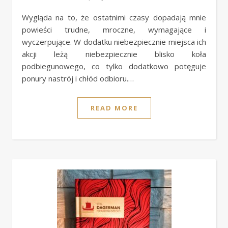
Wygląda na to, że ostatnimi czasy dopadają mnie
powieści trudne, mroczne, wymagające i
wyczerpujące. W dodatku niebezpiecznie miejsca ich
akcji leżą niebezpiecznie blisko koła
podbiegunowego, co tylko dodatkowo potęguje
ponury nastrój i chłód odbioru.…
READ MORE