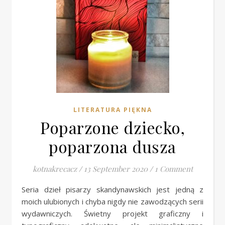
LITERATURA PIĘKNA
Poparzone dziecko,
poparzona dusza
kotnakrecacz
/
13 September 2020
/
1 Comment
Seria dzieł pisarzy skandynawskich jest jedną z
moich ulubionych i chyba nigdy nie zawodzących serii
wydawniczych. Świetny projekt graficzny i