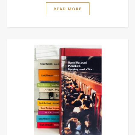
READ MORE