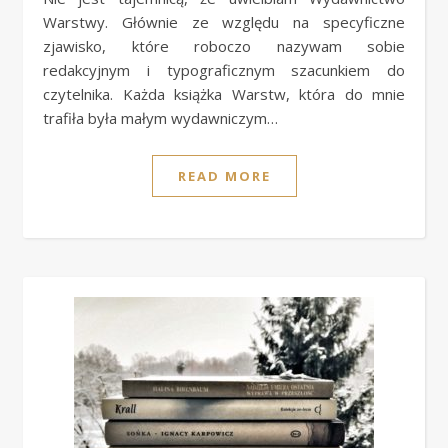
Warstwy. Głównie ze względu na specyficzne
zjawisko, które roboczo nazywam sobie
redakcyjnym i typograficznym szacunkiem do
czytelnika. Każda książka Warstw, która do mnie
trafiła była małym wydawniczym…
READ MORE