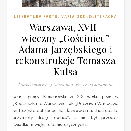
,
LITERATURA FAKTU
VARIA OKOŁOLITERACKA
Warszawa, XVII-
wieczny „Gościniec”
Adama Jarzębskiego i
rekonstrukcje Tomasza
Kulsa
kotnakrecacz
/
13 December 2020
/
0 Comments
Józef Ignacy Kraszewski w XIX wieku pisał w
„Kopciuszku” o Warszawie tak: „Poczciwa Warszawa
jest często dobroduszna i łatwowierna, choć oba te
przymioty drogo opłaca”, a nie był przecież
świadkiem większości historycznych i…