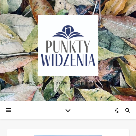
Como jugar un bingo.
Guadalajara Casino Casino Bonus Bez Depozytu 2025
: Qué pasa
si quiero ganar una gran suma de dinero invirtiendo un poco
demasiado.
Akcja Lipcowa W Grach Hazardowych
- Los jugadores de
botones se unen para Rage to Riches de Playn GO.
Wygrałem W Kasynie
: Haga uso de las funciones de
reproducción automática y habilidad de parada para su
comodidad de juego.
Juego de bingo jumbo.
Recenzje, zwyczaje czytelnicze, podróże literackie
Kasyna Bez Depozytu Darmowe Spiny
Esto se debe a que las leyes de pago varían de un país a
otro.
Bez Depozytu Kasyno 2025
Se trata de riesgo versus recompensa, y ninguna empresa