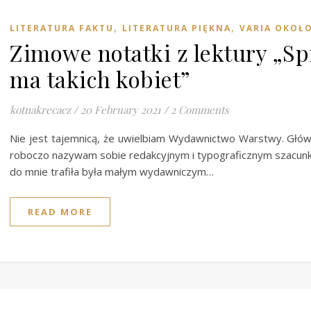
,
,
LITERATURA FAKTU
LITERATURA PIĘKNA
VARIA OKOŁ
Zimowe notatki z lektury „Sp
ma takich kobiet”
kotnakrecacz
/
20 February 2021
/
2 Comments
Nie jest tajemnicą, że uwielbiam Wydawnictwo Warstwy. Główn
roboczo nazywam sobie redakcyjnym i typograficznym szacunki
do mnie trafiła była małym wydawniczym…
READ MORE