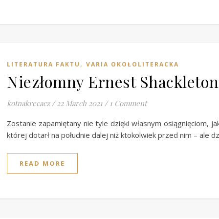
,
LITERATURA FAKTU
VARIA OKOŁOLITERACKA
Niezłomny Ernest Shackleton 
kotnakrecacz
/
22 March 2021
/
1 Comment
Zostanie zapamiętany nie tyle dzięki własnym osiągnięciom, 
której dotarł na południe dalej niż ktokolwiek przed nim – ale d
READ MORE