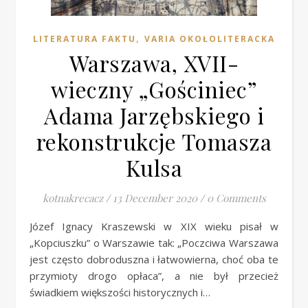
,
LITERATURA FAKTU
VARIA OKOŁOLITERACKA
Warszawa, XVII-
wieczny „Gościniec”
Adama Jarzębskiego i
rekonstrukcje Tomasza
Kulsa
kotnakrecacz
/
13 December 2020
/
0 Comments
Józef Ignacy Kraszewski w XIX wieku pisał w
„Kopciuszku” o Warszawie tak: „Poczciwa Warszawa
jest często dobroduszna i łatwowierna, choć oba te
przymioty drogo opłaca”, a nie był przecież
świadkiem większości historycznych i…