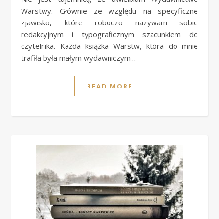
Warstwy. Głównie ze względu na specyficzne
zjawisko, które roboczo nazywam sobie
redakcyjnym i typograficznym szacunkiem do
czytelnika. Każda książka Warstw, która do mnie
trafiła była małym wydawniczym…
READ MORE