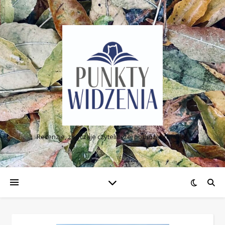
Como jugar un bingo.
Guadalajara Casino Casino Bonus Bez Depozytu 2025
: Qué pasa
si quiero ganar una gran suma de dinero invirtiendo un poco
demasiado.
Akcja Lipcowa W Grach Hazardowych
- Los jugadores de
botones se unen para Rage to Riches de Playn GO.
Wygrałem W Kasynie
: Haga uso de las funciones de
reproducción automática y habilidad de parada para su
comodidad de juego.
Juego de bingo jumbo.
Recenzje, zwyczaje czytelnicze, podróże literackie
Kasyna Bez Depozytu Darmowe Spiny
Esto se debe a que las leyes de pago varían de un país a
otro.
Bez Depozytu Kasyno 2025
Se trata de riesgo versus recompensa, y ninguna empresa