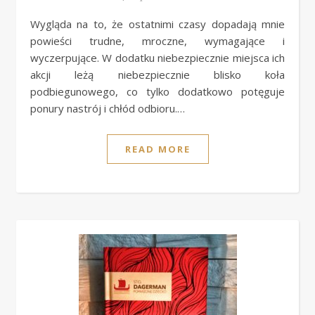
Wygląda na to, że ostatnimi czasy dopadają mnie
powieści trudne, mroczne, wymagające i
wyczerpujące. W dodatku niebezpiecznie miejsca ich
akcji leżą niebezpiecznie blisko koła
podbiegunowego, co tylko dodatkowo potęguje
ponury nastrój i chłód odbioru.…
READ MORE