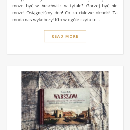
może być w Auschwitz w tytule? Gorzej być nie
może! Osiągnęliśmy dno! Co za ciulowe okładki! Ta
moda nas wykończy! Kto w ogóle czyta to…
READ MORE