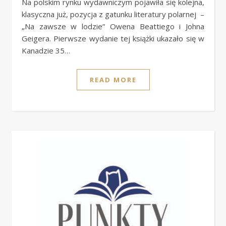
Na polskim rynku wydawniczym pojawiła się kolejna,
klasyczna już, pozycja z gatunku literatury polarnej –
„Na zawsze w lodzie” Owena Beattiego i Johna
Geigera. Pierwsze wydanie tej książki ukazało się w
Kanadzie 35…
READ MORE