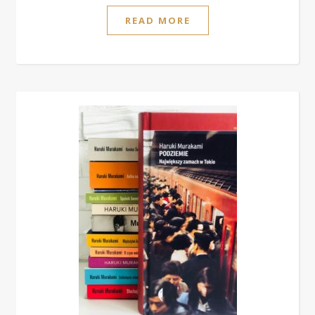
READ MORE