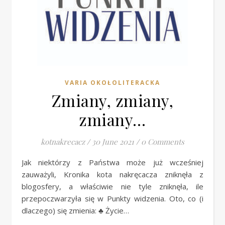
VARIA OKOŁOLITERACKA
Zmiany, zmiany,
zmiany…
kotnakrecacz
/
30 June 2021
/
0 Comments
Jak niektórzy z Państwa może już wcześniej
zauważyli, Kronika kota nakręcacza zniknęła z
blogosfery, a właściwie nie tyle zniknęła, ile
przepoczwarzyła się w Punkty widzenia. Oto, co (i
dlaczego) się zmienia: ♣ Życie…