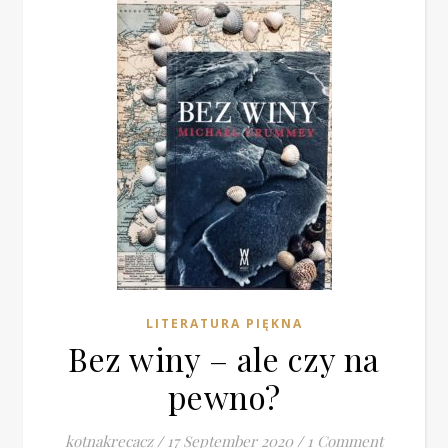
LITERATURA PIĘKNA
Bez winy – ale czy na
pewno?
kotnakrecacz
/
17 September 2020
/
1 Comment