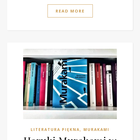
READ MORE
,
LITERATURA PIĘKNA
MURAKAMI