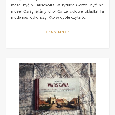
może być w Auschwitz w tytule? Gorzej być nie
może! Osiągnęliśmy dno! Co za ciulowe okładki! Ta
moda nas wykończy! Kto w ogóle czyta to…
READ MORE