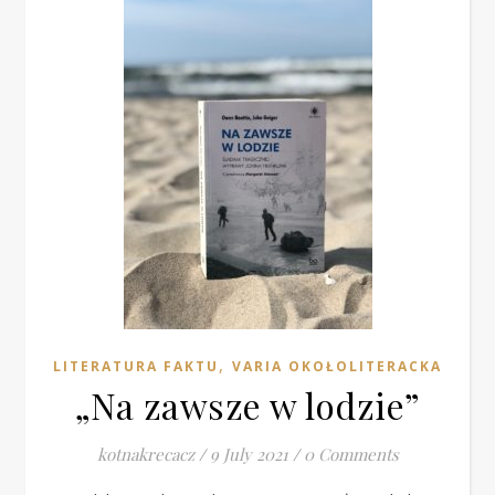
reparte dinero gratis sin ningún motivo.
En términos generales, los mercados de valores no
reaccionan muy bien a las advertencias de ganancias, pero
no hay nada general o normal en lo que se estaba
experimentando en este momento y los inversores se
sintieron alentados por la calma de la perspectiva revisada
de 888 en comparación con las previsiones emitidas por
sus principales competidores.
Juego de dados historia.
Pocket Win Casino Casino Bonus Bez Depozytu 2025
El estatus de ciudad se le otorgó a este asentamiento en 1903,
y en 1906 Regina se convirtió en la capital de la recién formada
provincia de Saskatchewan.
,
LITERATURA FAKTU
VARIA OKOŁOLITERACKA
Casino Classic Casino Casino Bonus Bez Depozytu 2025
„Na zawsze w lodzie”
Spin 247 es un casino en línea que ofrece juegos de una variedad
de proveedores de software, incluidos juegos de NetEnt,
kotnakrecacz
/
9 July 2021
/
0 Comments
Microgaming y Playtech.
Slot Sticky Bandits 3 Most Wanted By Quickspin Demo Free Play