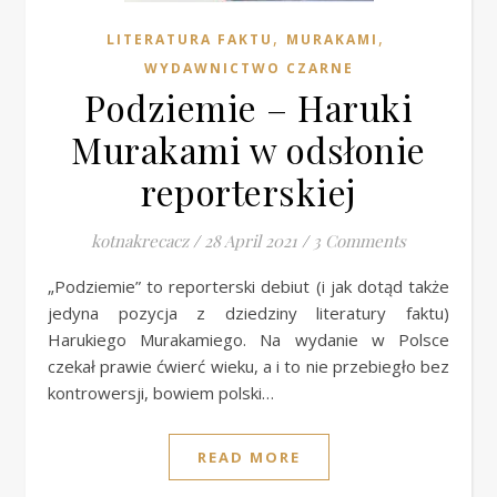
,
,
LITERATURA FAKTU
MURAKAMI
WYDAWNICTWO CZARNE
Podziemie – Haruki
Murakami w odsłonie
reporterskiej
kotnakrecacz
/
28 April 2021
/
3 Comments
„Podziemie” to reporterski debiut (i jak dotąd także
jedyna pozycja z dziedziny literatury faktu)
Harukiego Murakamiego. Na wydanie w Polsce
czekał prawie ćwierć wieku, a i to nie przebiegło bez
kontrowersji, bowiem polski…
READ MORE