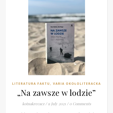
reparte dinero gratis sin ningún motivo.
En términos generales, los mercados de valores no
reaccionan muy bien a las advertencias de ganancias, pero
no hay nada general o normal en lo que se estaba
experimentando en este momento y los inversores se
sintieron alentados por la calma de la perspectiva revisada
de 888 en comparación con las previsiones emitidas por
sus principales competidores.
Juego de dados historia.
Pocket Win Casino Casino Bonus Bez Depozytu 2025
El estatus de ciudad se le otorgó a este asentamiento en 1903,
y en 1906 Regina se convirtió en la capital de la recién formada
provincia de Saskatchewan.
,
LITERATURA FAKTU
VARIA OKOŁOLITERACKA
Casino Classic Casino Casino Bonus Bez Depozytu 2025
„Na zawsze w lodzie”
Spin 247 es un casino en línea que ofrece juegos de una variedad
de proveedores de software, incluidos juegos de NetEnt,
kotnakrecacz
/
9 July 2021
/
0 Comments
Microgaming y Playtech.
Slot Sticky Bandits 3 Most Wanted By Quickspin Demo Free Play