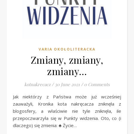
VARIA OKOŁOLITERACKA
Zmiany, zmiany,
zmiany…
kotnakrecacz
/
30 June 2021
/
0 Comments
Jak niektórzy z Państwa może już wcześniej
zauważyli, Kronika kota nakręcacza zniknęła z
blogosfery, a właściwie nie tyle zniknęła, ile
przepoczwarzyła się w Punkty widzenia. Oto, co (i
dlaczego) się zmienia: ♣ Życie…