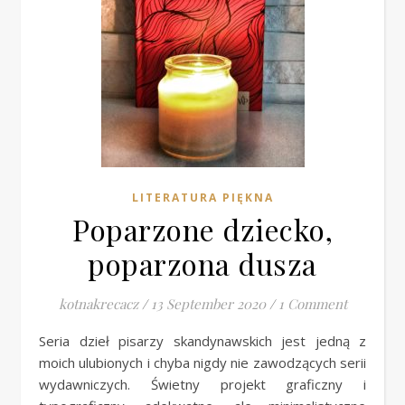
LITERATURA PIĘKNA
Poparzone dziecko,
poparzona dusza
kotnakrecacz
/
13 September 2020
/
1 Comment
Seria dzieł pisarzy skandynawskich jest jedną z
moich ulubionych i chyba nigdy nie zawodzących serii
wydawniczych. Świetny projekt graficzny i