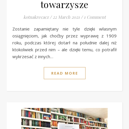
towarzysze
kotnakrecacz
/
22 March 2021
/
1 Comment
Zostanie zapamiętany nie tyle dzięki własnym
osiągnięciom, jak choćby przez wyprawę z 1909
roku, podczas której dotarł na południe dalej niż
ktokolwiek przed nim – ale dzięki temu, co potrafił
wykrzesać z innych…
READ MORE