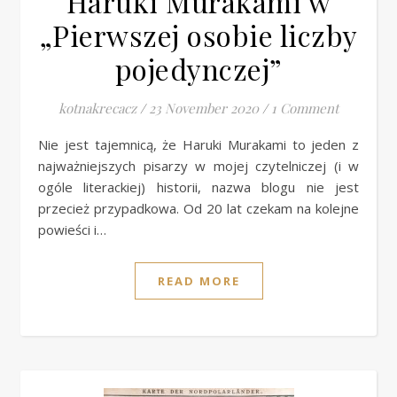
Haruki Murakami w
„Pierwszej osobie liczby
pojedynczej”
kotnakrecacz
/
23 November 2020
/
1 Comment
Nie jest tajemnicą, że Haruki Murakami to jeden z
najważniejszych pisarzy w mojej czytelniczej (i w
ogóle literackiej) historii, nazwa blogu nie jest
przecież przypadkowa. Od 20 lat czekam na kolejne
powieści i…
READ MORE