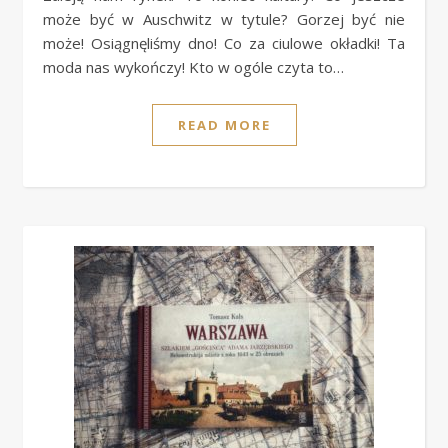
może być w Auschwitz w tytule? Gorzej być nie
może! Osiągnęliśmy dno! Co za ciulowe okładki! Ta
moda nas wykończy! Kto w ogóle czyta to…
READ MORE