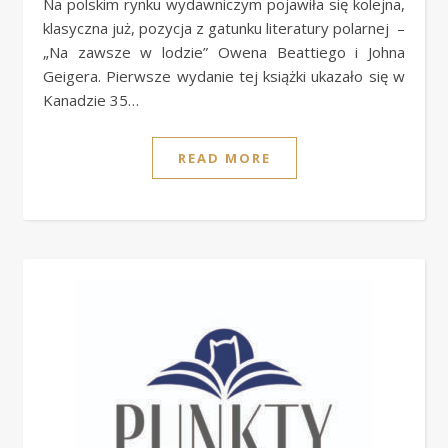
Na polskim rynku wydawniczym pojawiła się kolejna,
klasyczna już, pozycja z gatunku literatury polarnej –
„Na zawsze w lodzie” Owena Beattiego i Johna
Geigera. Pierwsze wydanie tej książki ukazało się w
Kanadzie 35…
READ MORE