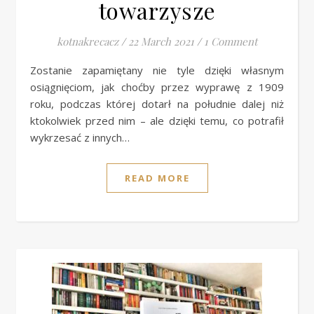
towarzysze
kotnakrecacz
/
22 March 2021
/
1 Comment
Zostanie zapamiętany nie tyle dzięki własnym
osiągnięciom, jak choćby przez wyprawę z 1909
roku, podczas której dotarł na południe dalej niż
ktokolwiek przed nim – ale dzięki temu, co potrafił
wykrzesać z innych…
READ MORE