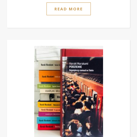
READ MORE