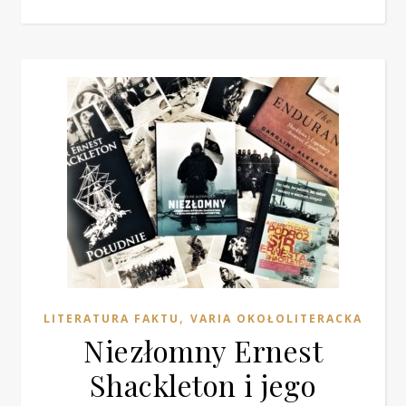
,
LITERATURA FAKTU
VARIA OKOŁOLITERACKA
Niezłomny Ernest
Shackleton i jego