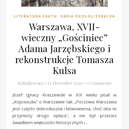
,
LITERATURA FAKTU
VARIA OKOŁOLITERACKA
Warszawa, XVII-
wieczny „Gościniec”
Adama Jarzębskiego i
rekonstrukcje Tomasza
Kulsa
kotnakrecacz
/
13 December 2020
/
0 Comments
Józef Ignacy Kraszewski w XIX wieku pisał w
„Kopciuszku” o Warszawie tak: „Poczciwa Warszawa
jest często dobroduszna i łatwowierna, choć oba te
przymioty drogo opłaca”, a nie był przecież
świadkiem większości historycznych i…