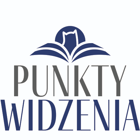
si quiero ganar una gran suma de dinero invirtiendo un poco dem
 se unen para Rage to Riches de Playn GO.
n automática y habilidad de parada para su comodidad de juego.
ro.
eparte dinero gratis sin ningún motivo.
nan muy bien a las advertencias de ganancias, pero no hay nada
lma de la perspectiva revisada de 888 en comparación con las pre
 en 1906 Regina se convirtió en la capital de la recién formada p