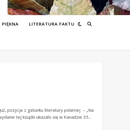
gaming y Playtech.
 PIĘKNA
LITERATURA FAKTU
uż, pozycja z gatunku literatury polarnej – „Na
ydanie tej książki ukazało się w Kanadzie 35…