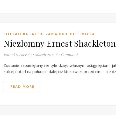
,
LITERATURA FAKTU
VARIA OKOŁOLITERACKA
Niezłomny Ernest Shackleton 
kotnakrecacz
/
22 March 2021
/
1 Comment
Zostanie zapamiętany nie tyle dzięki własnym osiągnięciom, 
której dotarł na południe dalej niż ktokolwiek przed nim – ale d
READ MORE