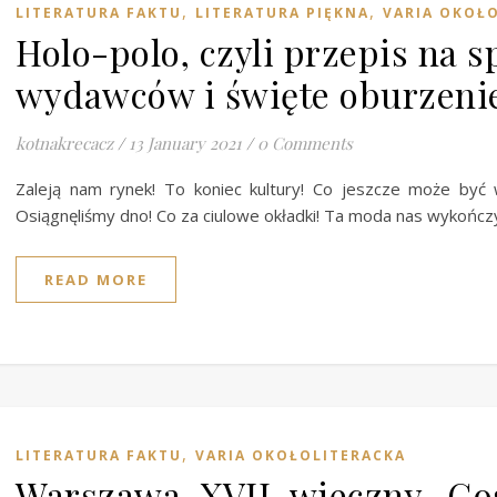
,
,
LITERATURA FAKTU
LITERATURA PIĘKNA
VARIA OKOŁ
Holo-polo, czyli przepis na s
wydawców i święte oburzenie
kotnakrecacz
/
13 January 2021
/
0 Comments
Zaleją nam rynek! To koniec kultury! Co jeszcze może być
Osiągnęliśmy dno! Co za ciulowe okładki! Ta moda nas wykończ
READ MORE
,
LITERATURA FAKTU
VARIA OKOŁOLITERACKA
Warszawa, XVII-wieczny „Go