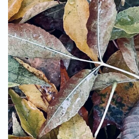
asiado.
 general o normal en lo que se estaba experimentando en este
visiones emitidas por sus principales competidores.
rovincia de Saskatchewan.