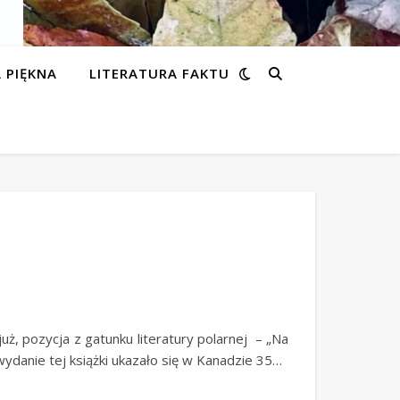
gaming y Playtech.
 PIĘKNA
LITERATURA FAKTU
uż, pozycja z gatunku literatury polarnej – „Na
ydanie tej książki ukazało się w Kanadzie 35…