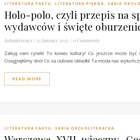
,
,
LITERATURA FAKTU
LITERATURA PIĘKNA
VARIA OKOŁ
Holo-polo, czyli przepis na s
wydawców i święte oburzenie
kotnakrecacz
/
13 January 2021
/
0 Comments
Zaleją nam rynek! To koniec kultury! Co jeszcze może być
Osiągnęliśmy dno! Co za ciulowe okładki! Ta moda nas wykończ
READ MORE
,
LITERATURA FAKTU
VARIA OKOŁOLITERACKA
Warszawa, XVII-wieczny „Go