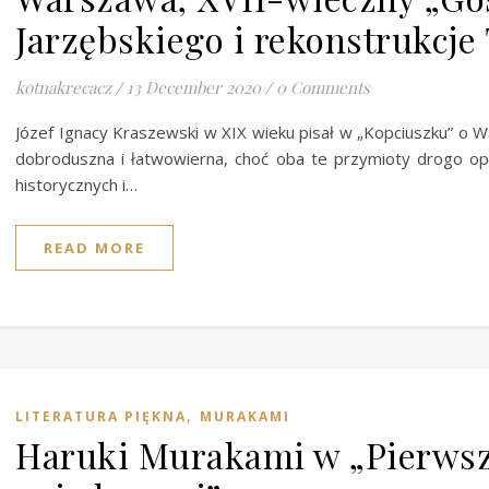
Jarzębskiego i rekonstrukcj
kotnakrecacz
/
13 December 2020
/
0 Comments
Józef Ignacy Kraszewski w XIX wieku pisał w „Kopciuszku” o 
dobroduszna i łatwowierna, choć oba te przymioty drogo opła
historycznych i…
READ MORE
,
LITERATURA PIĘKNA
MURAKAMI
Haruki Murakami w „Pierwsze