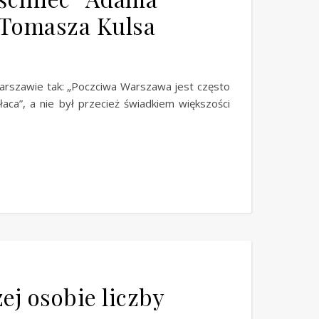
e Tomasza Kulsa
Warszawie tak: „Poczciwa Warszawa jest często
ca”, a nie był przecież świadkiem większości
j osobie liczby