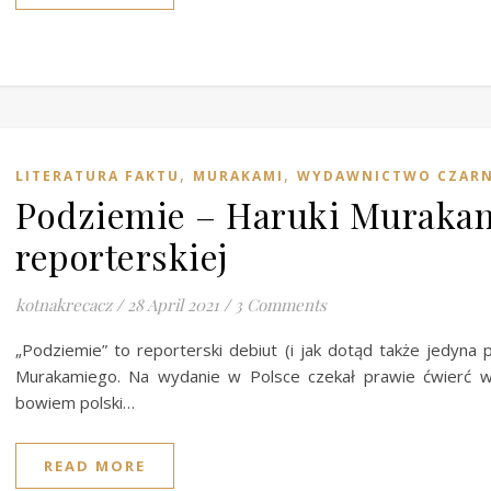
,
,
LITERATURA FAKTU
MURAKAMI
WYDAWNICTWO CZAR
Podziemie – Haruki Murakam
reporterskiej
kotnakrecacz
/
28 April 2021
/
3 Comments
„Podziemie” to reporterski debiut (i jak dotąd także jedyna p
Murakamiego. Na wydanie w Polsce czekał prawie ćwierć wie
bowiem polski…
READ MORE