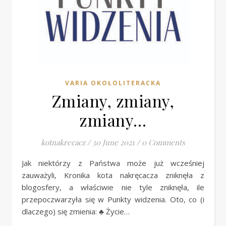
VARIA OKOŁOLITERACKA
Zmiany, zmiany,
zmiany…
kotnakrecacz
/
30 June 2021
/
0 Comments
Jak niektórzy z Państwa może już wcześniej
zauważyli, Kronika kota nakręcacza zniknęła z
blogosfery, a właściwie nie tyle zniknęła, ile
przepoczwarzyła się w Punkty widzenia. Oto, co (i
dlaczego) się zmienia: ♣ Życie…