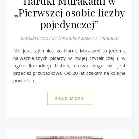
Haruki Murakami w
„Pierwszej osobie liczby
pojedynczej”
kotnakrecacz
/
23 November 2020
/
1 Comment
Nie jest tajemnicą, że Haruki Murakami to jeden z
najważniejszych pisarzy w mojej czytelniczej (i w
ogóle literackiej) historii, nazwa blogu nie jest
przecież przypadkowa. Od 20 lat czekam na kolejne
powieści i…
READ MORE