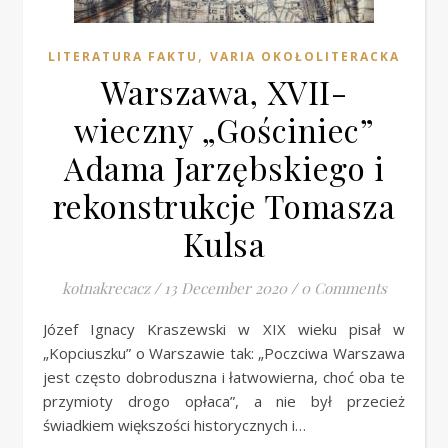
,
LITERATURA FAKTU
VARIA OKOŁOLITERACKA
Warszawa, XVII-
wieczny „Gościniec”
Adama Jarzębskiego i
rekonstrukcje Tomasza
Kulsa
kotnakrecacz
/
13 December 2020
/
0 Comments
Józef Ignacy Kraszewski w XIX wieku pisał w
„Kopciuszku” o Warszawie tak: „Poczciwa Warszawa
jest często dobroduszna i łatwowierna, choć oba te
przymioty drogo opłaca”, a nie był przecież
świadkiem większości historycznych i…