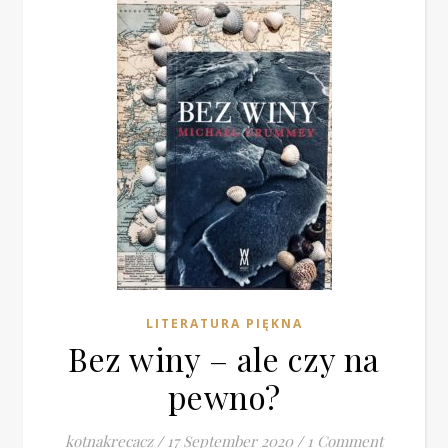
LITERATURA PIĘKNA
Bez winy – ale czy na
pewno?
kotnakrecacz
/
17 September 2020
/
1 Comment