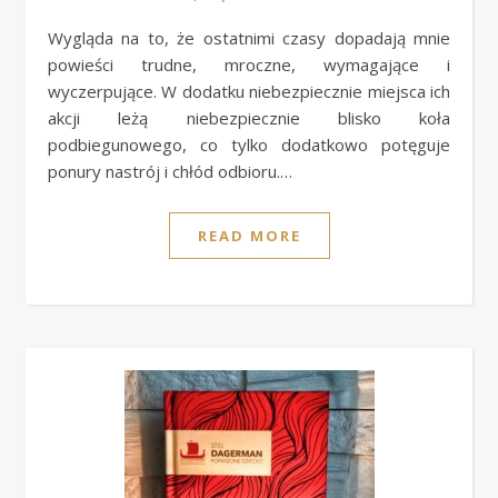
Wygląda na to, że ostatnimi czasy dopadają mnie
powieści trudne, mroczne, wymagające i
wyczerpujące. W dodatku niebezpiecznie miejsca ich
akcji leżą niebezpiecznie blisko koła
podbiegunowego, co tylko dodatkowo potęguje
ponury nastrój i chłód odbioru.…
READ MORE