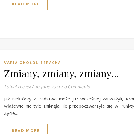
READ MORE
VARIA OKOŁOLITERACKA
Zmiany, zmiany, zmiany…
kotnakrecacz
/
30 June 2021
/
0 Comments
Jak niektórzy z Państwa może już wcześniej zauważyli, Kron
właściwie nie tyle zniknęła, ile przepoczwarzyła się w Punkty
Życie…
READ MORE