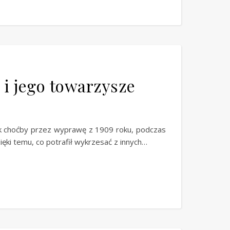
i jego towarzysze
jak choćby przez wyprawę z 1909 roku, podczas
zięki temu, co potrafił wykrzesać z innych…