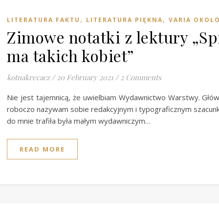
,
,
LITERATURA FAKTU
LITERATURA PIĘKNA
VARIA OKOŁ
Zimowe notatki z lektury „Sp
ma takich kobiet”
kotnakrecacz
/
20 February 2021
/
2 Comments
Nie jest tajemnicą, że uwielbiam Wydawnictwo Warstwy. Główn
roboczo nazywam sobie redakcyjnym i typograficznym szacunki
do mnie trafiła była małym wydawniczym…
READ MORE