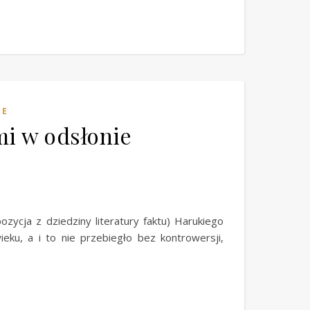
NE
i w odsłonie
ozycja z dziedziny literatury faktu) Harukiego
ku, a i to nie przebiegło bez kontrowersji,