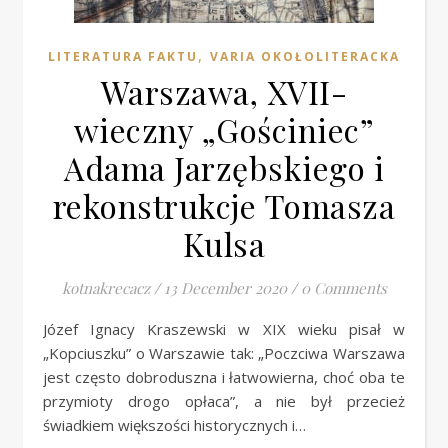
,
LITERATURA FAKTU
VARIA OKOŁOLITERACKA
Warszawa, XVII-
wieczny „Gościniec”
Adama Jarzębskiego i
rekonstrukcje Tomasza
Kulsa
kotnakrecacz
/
13 December 2020
/
0 Comments
Józef Ignacy Kraszewski w XIX wieku pisał w
„Kopciuszku” o Warszawie tak: „Poczciwa Warszawa
jest często dobroduszna i łatwowierna, choć oba te
przymioty drogo opłaca”, a nie był przecież
świadkiem większości historycznych i…