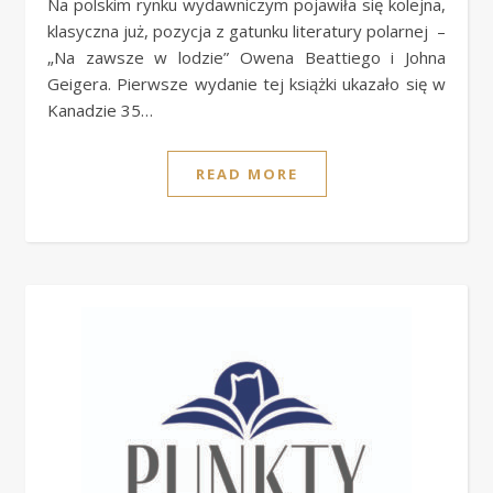
Na polskim rynku wydawniczym pojawiła się kolejna,
klasyczna już, pozycja z gatunku literatury polarnej –
„Na zawsze w lodzie” Owena Beattiego i Johna
Geigera. Pierwsze wydanie tej książki ukazało się w
Kanadzie 35…
READ MORE