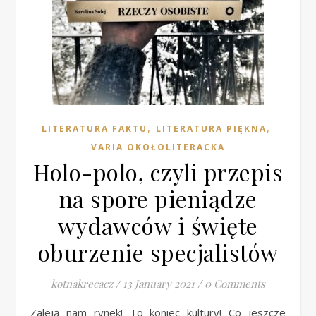
,
,
LITERATURA FAKTU
LITERATURA PIĘKNA
VARIA OKOŁOLITERACKA
Holo-polo, czyli przepis
na spore pieniądze
wydawców i święte
oburzenie specjalistów
kotnakrecacz
/
13 January 2021
/
0 Comments
Zaleją nam rynek! To koniec kultury! Co jeszcze