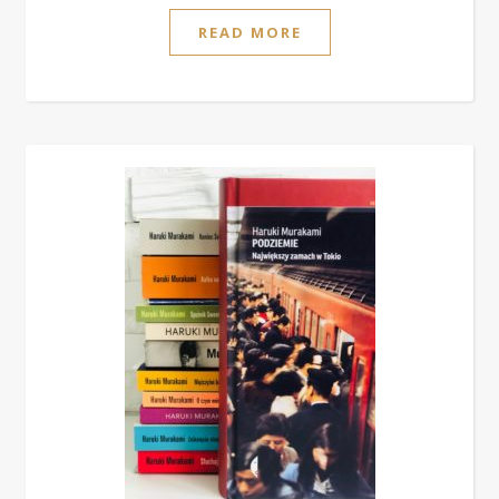
READ MORE