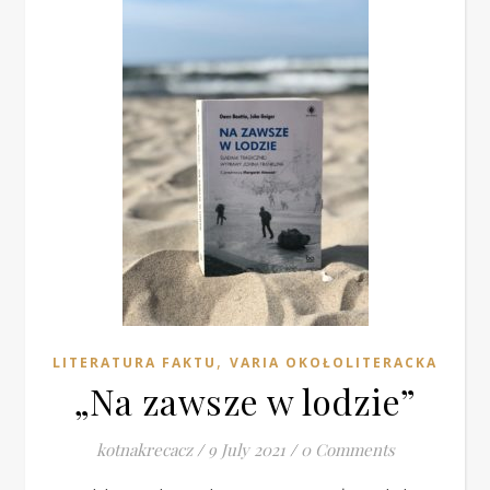
reparte dinero gratis sin ningún motivo.
En términos generales, los mercados de valores no
reaccionan muy bien a las advertencias de ganancias, pero
no hay nada general o normal en lo que se estaba
experimentando en este momento y los inversores se
sintieron alentados por la calma de la perspectiva revisada
de 888 en comparación con las previsiones emitidas por
sus principales competidores.
Juego de dados historia.
Pocket Win Casino Casino Bonus Bez Depozytu 2025
El estatus de ciudad se le otorgó a este asentamiento en 1903,
y en 1906 Regina se convirtió en la capital de la recién formada
provincia de Saskatchewan.
,
LITERATURA FAKTU
VARIA OKOŁOLITERACKA
Casino Classic Casino Casino Bonus Bez Depozytu 2025
„Na zawsze w lodzie”
Spin 247 es un casino en línea que ofrece juegos de una variedad
de proveedores de software, incluidos juegos de NetEnt,
kotnakrecacz
/
9 July 2021
/
0 Comments
Microgaming y Playtech.
Slot Sticky Bandits 3 Most Wanted By Quickspin Demo Free Play