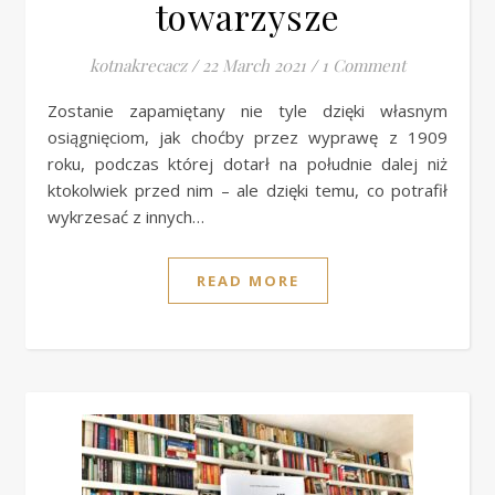
towarzysze
kotnakrecacz
/
22 March 2021
/
1 Comment
Zostanie zapamiętany nie tyle dzięki własnym
osiągnięciom, jak choćby przez wyprawę z 1909
roku, podczas której dotarł na południe dalej niż
ktokolwiek przed nim – ale dzięki temu, co potrafił
wykrzesać z innych…
READ MORE