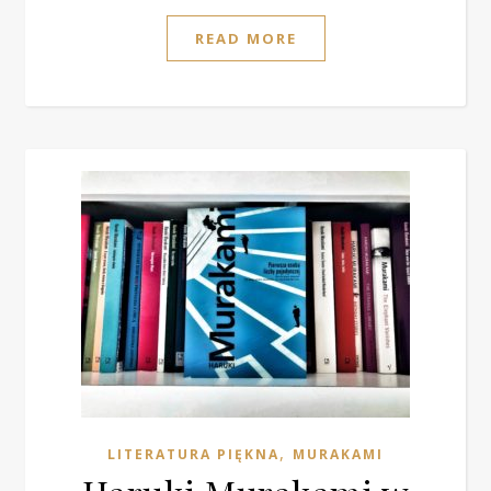
READ MORE
,
LITERATURA PIĘKNA
MURAKAMI