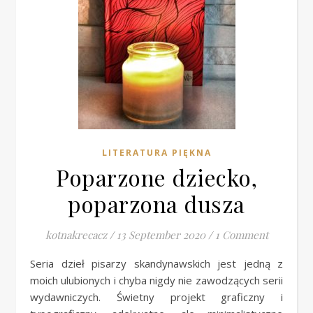
LITERATURA PIĘKNA
Poparzone dziecko,
poparzona dusza
kotnakrecacz
/
13 September 2020
/
1 Comment
Seria dzieł pisarzy skandynawskich jest jedną z
moich ulubionych i chyba nigdy nie zawodzących serii
wydawniczych. Świetny projekt graficzny i