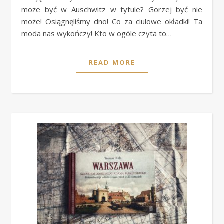
może być w Auschwitz w tytule? Gorzej być nie
może! Osiągnęliśmy dno! Co za ciulowe okładki! Ta
moda nas wykończy! Kto w ogóle czyta to…
READ MORE