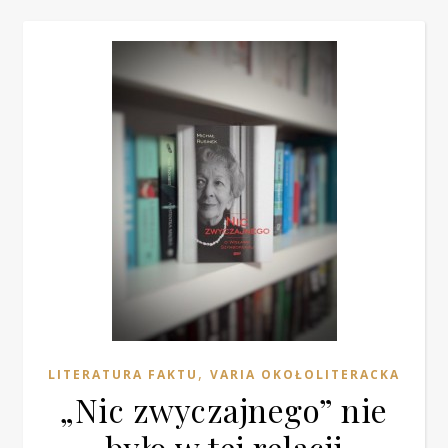
,
LITERATURA FAKTU
VARIA OKOŁOLITERACKA
„Nic zwyczajnego” nie
było w tej relacji